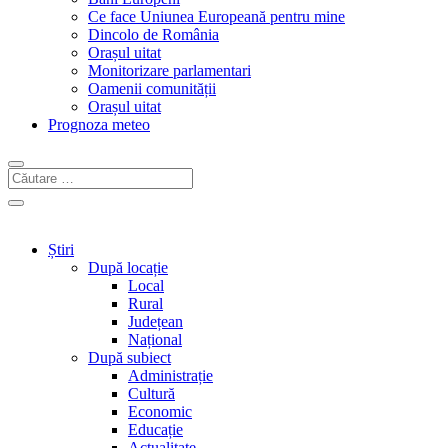
Ce face Uniunea Europeană pentru mine
Dincolo de România
Orașul uitat
Monitorizare parlamentari
Oamenii comunității
Orașul uitat
Prognoza meteo
Știri
După locație
Local
Rural
Județean
Național
După subiect
Administrație
Cultură
Economic
Educație
Actualitate