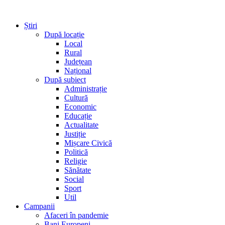
Știri
După locație
Local
Rural
Județean
Național
După subiect
Administrație
Cultură
Economic
Educație
Actualitate
Justiție
Mișcare Civică
Politică
Religie
Sănătate
Social
Sport
Util
Campanii
Afaceri în pandemie
Bani Europeni