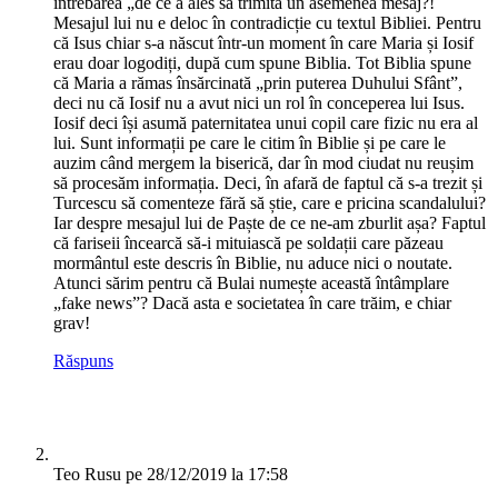
întrebarea „de ce a ales să trimită un asemenea mesaj?!
Mesajul lui nu e deloc în contradicție cu textul Bibliei. Pentru
că Isus chiar s-a născut într-un moment în care Maria și Iosif
erau doar logodiți, după cum spune Biblia. Tot Biblia spune
că Maria a rămas însărcinată „prin puterea Duhului Sfânt”,
deci nu că Iosif nu a avut nici un rol în conceperea lui Isus.
Iosif deci își asumă paternitatea unui copil care fizic nu era al
lui. Sunt informații pe care le citim în Biblie și pe care le
auzim când mergem la biserică, dar în mod ciudat nu reușim
să procesăm informația. Deci, în afară de faptul că s-a trezit și
Turcescu să comenteze fără să știe, care e pricina scandalului?
Iar despre mesajul lui de Paște de ce ne-am zburlit așa? Faptul
că fariseii încearcă să-i mituiască pe soldații care păzeau
mormântul este descris în Biblie, nu aduce nici o noutate.
Atunci sărim pentru că Bulai numește această întâmplare
„fake news”? Dacă asta e societatea în care trăim, e chiar
grav!
Răspuns
Teo Rusu
pe 28/12/2019 la 17:58