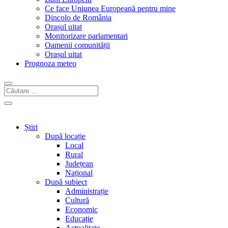
Ce face Uniunea Europeană pentru mine
Dincolo de România
Orașul uitat
Monitorizare parlamentari
Oamenii comunității
Orașul uitat
Prognoza meteo
Știri
După locație
Local
Rural
Județean
Național
După subiect
Administrație
Cultură
Economic
Educație
Actualitate