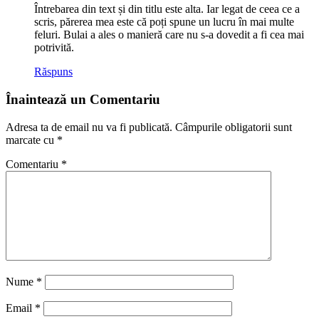
Întrebarea din text și din titlu este alta. Iar legat de ceea ce a
scris, părerea mea este că poți spune un lucru în mai multe
feluri. Bulai a ales o manieră care nu s-a dovedit a fi cea mai
potrivită.
Răspuns
Înaintează un Comentariu
Adresa ta de email nu va fi publicată.
Câmpurile obligatorii sunt
marcate cu
*
Comentariu
*
Nume
*
Email
*