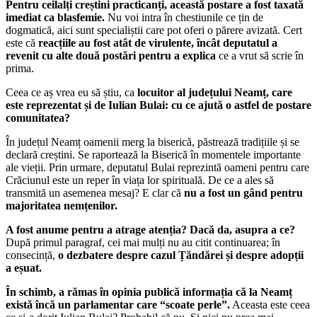
Pentru ceilalți creștini practicanți, această postare a fost taxată
imediat ca blasfemie.
Nu voi intra în chestiunile ce țin de
dogmatică, aici sunt specialiștii care pot oferi o părere avizată. Cert
este că
reacțiile au fost atât de virulente, încât deputatul a
revenit cu alte două postări pentru a explica
ce a vrut să scrie în
prima.
Ceea ce aș vrea eu să știu, ca
locuitor al județului Neamț, care
este reprezentat și de Iulian Bulai: cu ce ajută o astfel de postare
comunitatea?
În județul Neamț oamenii merg la biserică, păstrează tradițiile și se
declară creștini. Se raportează la Biserică în momentele importante
ale vieții. Prin urmare, deputatul Bulai reprezintă oameni pentru care
Crăciunul este un reper în viața lor spirituală. De ce a ales să
transmită un asemenea mesaj? E clar că
nu a fost un gând pentru
majoritatea nemțenilor.
A fost anume pentru a atrage atenția? Dacă da, asupra a ce?
După primul paragraf, cei mai mulți nu au citit continuarea; în
consecință,
o dezbatere despre cazul Țăndărei și despre adopții
a eșuat.
În schimb, a rămas în opinia publică informația că la Neamț
există încă un parlamentar care “scoate perle”.
Aceasta este ceea