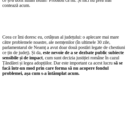
ce și-a dorit Iulian Bulai? Probabil că nu. Și nici nu prea mai
contează acum.
Ceea ce îmi doresc eu, cetâțean al județului: o aplecare mai mare
către problemele noastre, ale nemțenilor (în ultimele 30 zile,
parlamentarul de Neamț a avut doar două postări legate de chestiuni
ce țin de județ). Și da,
este nevoie de a se dezbate public subiecte
sensibile și de impact
, cum sunt decizia justiției române în cazul
Țăndărei și legea adopțiilor. Dar este important ca acest lucru
să se
facă într-un mod prin care forma să nu acopere fondul
problemei, așa cum s-a întâmplat acum.