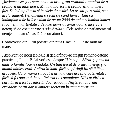
„
Învierea este şi despre tentativa unui grup criminal organizat de a
promova un fake-news. Mituind martorii şi promovând un mesaj
fals. Se întâmplă asta şi în zilele de astăzi. La tv sau pe stradă, sau
în Parlament. Fenomenul e vechi de când lumea. Iată că
întâmplarea de la Ierusalim de acum 2000 de ani a schimbat lumea
şi oamenii, iar tentativa de fake-news a rămas doar o încercare
nereuşită de cosmetizare a adevărului”.
Cele scrise de parlamentarul
nemțean nu au rămas fără ecou atunci.
Controversa din jurul postării din ziua Crăciunului este mult mai
mare.
Absolvent de liceu teologic și declarându-se creștin romano-catolic
practicant, Iulian Bulai vorbește despre “
Un copil. Sărac și provenit
dintr-o familie foarte ciudată. Un tată trecut de prima tinerețe și o
mamă adolescentă. Apărut în lume fără ca părinții lui să fi făcut
dragoste. Cu o mamă surogat și un tată care acceptă paternitatea
fără să fi contribuit la ea. Refuzat de comunitate. Născut fără ca
părinții să fi fost căsătoriți, doar logodiți. Nașterea lui arată
extradordinarul dar și limitele societății în care a apărut.
”