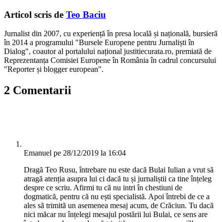
Articol scris de
Teo Baciu
Jurnalist din 2007, cu experiență în presa locală și națională, bursieră
în 2014 a programului "Bursele Europene pentru Jurnaliști în
Dialog", coautor al portalului național justitiecurata.ro, premiată de
Reprezentanța Comisiei Europene în România în cadrul concursului
"Reporter și blogger european".
2 Comentarii
Emanuel
pe 28/12/2019 la 16:04
Dragă Teo Rusu, întrebare nu este dacă Bulai Iulian a vrut să
atragă atenția asupra lui ci dacă tu și jurnaliștii ca tine înțeleg
despre ce scriu. Afirmi tu că nu intri în chestiuni de
dogmatică, pentru că nu ești specialistă. Apoi întrebi de ce a
ales să trimită un asemenea mesaj acum, de Crăciun. Tu dacă
nici măcar nu înțelegi mesajul postării lui Bulai, ce sens are