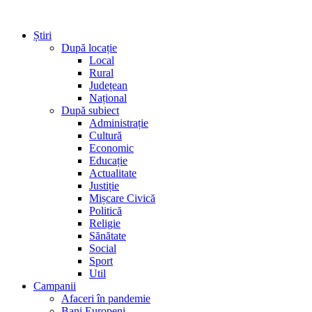
Știri
După locație
Local
Rural
Județean
Național
După subiect
Administrație
Cultură
Economic
Educație
Actualitate
Justiție
Mișcare Civică
Politică
Religie
Sănătate
Social
Sport
Util
Campanii
Afaceri în pandemie
Bani Europeni