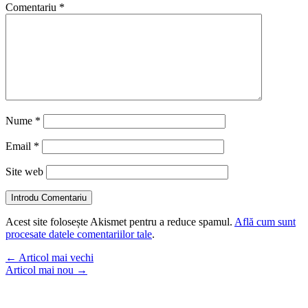
Comentariu
*
Nume
*
Email
*
Site web
Introdu Comentariu
Acest site folosește Akismet pentru a reduce spamul.
Află cum sunt
procesate datele comentariilor tale
.
←
Articol mai vechi
Articol mai nou
→