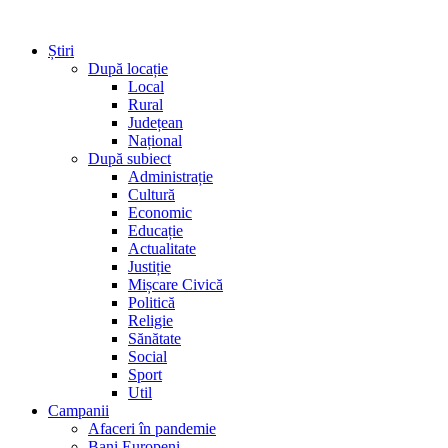
Știri
După locație
Local
Rural
Județean
Național
După subiect
Administrație
Cultură
Economic
Educație
Actualitate
Justiție
Mișcare Civică
Politică
Religie
Sănătate
Social
Sport
Util
Campanii
Afaceri în pandemie
Bani Europeni