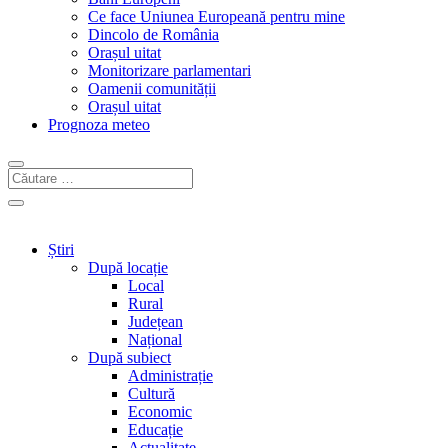
Ce face Uniunea Europeană pentru mine
Dincolo de România
Orașul uitat
Monitorizare parlamentari
Oamenii comunității
Orașul uitat
Prognoza meteo
Știri
După locație
Local
Rural
Județean
Național
După subiect
Administrație
Cultură
Economic
Educație
Actualitate