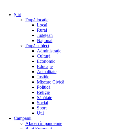
Știri
După locație
Local
Rural
Județean
Național
După subiect
Administrație
Cultură
Economic
Educație
Actualitate
Justiție
Mișcare Civică
Politică
Religie
Sănătate
Social
Sport
Util
Campanii
Afaceri în pandemie
Bani Europeni