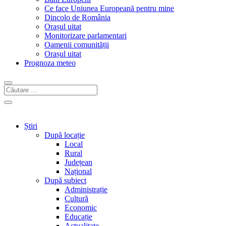
Ce face Uniunea Europeană pentru mine
Dincolo de România
Orașul uitat
Monitorizare parlamentari
Oamenii comunității
Orașul uitat
Prognoza meteo
Știri
După locație
Local
Rural
Județean
Național
După subiect
Administrație
Cultură
Economic
Educație
Actualitate