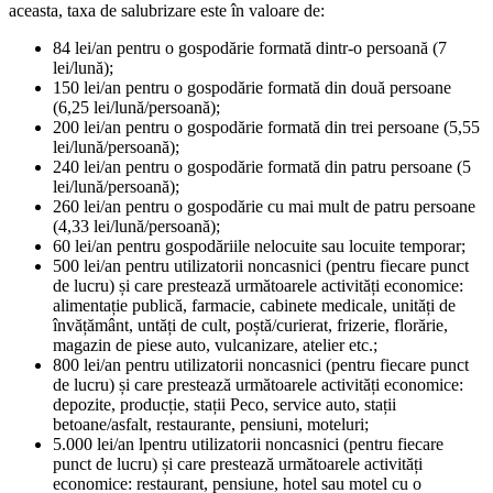
aceasta, taxa de salubrizare este în valoare de:
84 lei/an pentru o gospodărie formată dintr-o persoană (7
lei/lună);
150 lei/an pentru o gospodărie formată din două persoane
(6,25 lei/lună/persoană);
200 lei/an pentru o gospodărie formată din trei persoane (5,55
lei/lună/persoană);
240 lei/an pentru o gospodărie formată din patru persoane (5
lei/lună/persoană);
260 lei/an pentru o gospodărie cu mai mult de patru persoane
(4,33 lei/lună/persoană);
60 lei/an pentru gospodăriile nelocuite sau locuite temporar;
500 lei/an pentru utilizatorii noncasnici (pentru fiecare punct
de lucru) și care prestează următoarele activități economice:
alimentație publică, farmacie, cabinete medicale, unități de
învățământ, untăți de cult, poștă/curierat, frizerie, florărie,
magazin de piese auto, vulcanizare, atelier etc.;
800 lei/an pentru utilizatorii noncasnici (pentru fiecare punct
de lucru) și care prestează următoarele activități economice:
depozite, producție, stații Peco, service auto, stații
betoane/asfalt, restaurante, pensiuni, moteluri;
5.000 lei/an lpentru utilizatorii noncasnici (pentru fiecare
punct de lucru) și care prestează următoarele activități
economice: restaurant, pensiune, hotel sau motel cu o