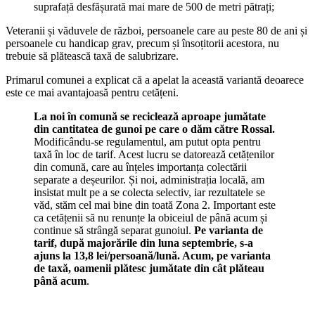
suprafață desfășurată mai mare de 500 de metri pătrați;
Veteranii și văduvele de război, persoanele care au peste 80 de ani și
persoanele cu handicap grav, precum și însoțitorii acestora, nu
trebuie să plătească taxă de salubrizare.
Primarul comunei a explicat că a apelat la această variantă deoarece
este ce mai avantajoasă pentru cetățeni.
La noi în comună se reciclează aproape jumătate
din cantitatea de gunoi pe care o dăm către Rossal.
Modificându-se regulamentul, am putut opta pentru
taxă în loc de tarif. Acest lucru se datorează cetățenilor
din comună, care au înțeles importanța colectării
separate a deșeurilor. Și noi, administrația locală, am
insistat mult pe a se colecta selectiv, iar rezultatele se
văd, stăm cel mai bine din toată Zona 2. Important este
ca cetățenii să nu renunțe la obiceiul de până acum și
continue să strângă separat gunoiul.
Pe varianta de
tarif, după majorările din luna septembrie, s-a
ajuns la 13,8 lei/persoană/lună. Acum, pe varianta
de taxă, oamenii plătesc jumătate din cât plăteau
până acum
.