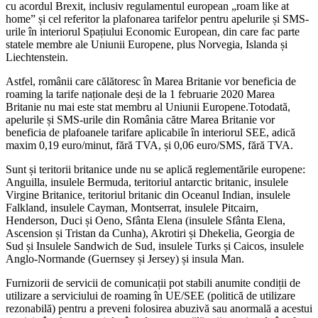
cu acordul Brexit, inclusiv regulamentul european „roam like at
home” și cel referitor la plafonarea tarifelor pentru apelurile și SMS-
urile în interiorul Spațiului Economic European, din care fac parte
statele membre ale Uniunii Europene, plus Norvegia, Islanda și
Liechtenstein.
Astfel, românii care călătoresc în Marea Britanie vor beneficia de
roaming la tarife naționale deși de la 1 februarie 2020 Marea
Britanie nu mai este stat membru al Uniunii Europene.Totodată,
apelurile și SMS-urile din România către Marea Britanie vor
beneficia de plafoanele tarifare aplicabile în interiorul SEE, adică
maxim 0,19 euro/minut, fără TVA, și 0,06 euro/SMS, fără TVA.
Sunt și teritorii britanice unde nu se aplică reglementările europene:
Anguilla, insulele Bermuda, teritoriul antarctic britanic, insulele
Virgine Britanice, teritoriul britanic din Oceanul Indian, insulele
Falkland, insulele Cayman, Montserrat, insulele Pitcairn,
Henderson, Duci și Oeno, Sfânta Elena (insulele Sfânta Elena,
Ascension și Tristan da Cunha), Akrotiri și Dhekelia, Georgia de
Sud și Insulele Sandwich de Sud, insulele Turks și Caicos, insulele
Anglo-Normande (Guernsey și Jersey) și insula Man.
Furnizorii de servicii de comunicații pot stabili anumite condiții de
utilizare a serviciului de roaming în UE/SEE (politică de utilizare
rezonabilă) pentru a preveni folosirea abuzivă sau anormală a acestui