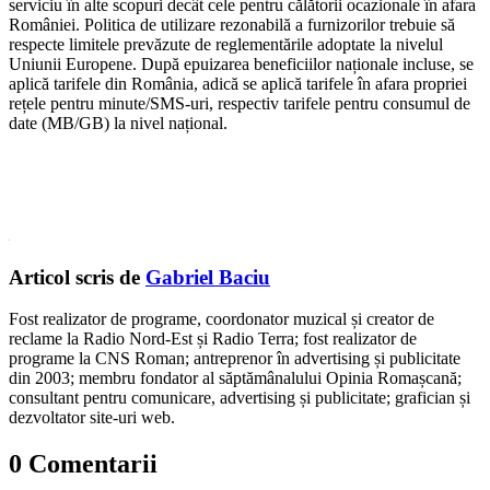
serviciu în alte scopuri decât cele pentru călătorii ocazionale în afara
României. Politica de utilizare rezonabilă a furnizorilor trebuie să
respecte limitele prevăzute de reglementările adoptate la nivelul
Uniunii Europene. După epuizarea beneficiilor naționale incluse, se
aplică tarifele din România, adică se aplică tarifele în afara propriei
rețele pentru minute/SMS-uri, respectiv tarifele pentru consumul de
date (MB/GB) la nivel național.
Articol scris de
Gabriel Baciu
Fost realizator de programe, coordonator muzical și creator de
reclame la Radio Nord-Est și Radio Terra; fost realizator de
programe la CNS Roman; antreprenor în advertising și publicitate
din 2003; membru fondator al săptămânalului Opinia Romașcană;
consultant pentru comunicare, advertising și publicitate; grafician și
dezvoltator site-uri web.
0 Comentarii