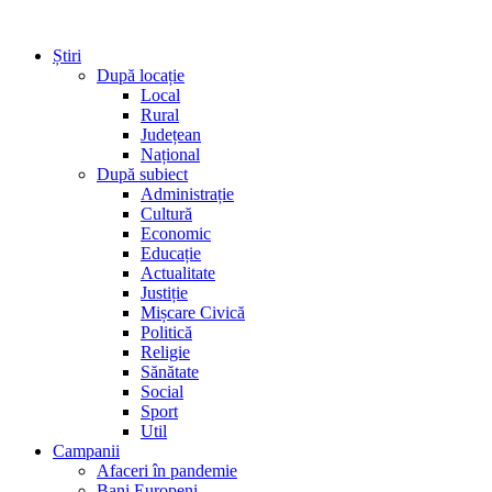
Știri
După locație
Local
Rural
Județean
Național
După subiect
Administrație
Cultură
Economic
Educație
Actualitate
Justiție
Mișcare Civică
Politică
Religie
Sănătate
Social
Sport
Util
Campanii
Afaceri în pandemie
Bani Europeni