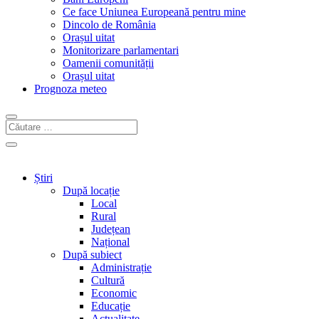
Ce face Uniunea Europeană pentru mine
Dincolo de România
Orașul uitat
Monitorizare parlamentari
Oamenii comunității
Orașul uitat
Prognoza meteo
Știri
După locație
Local
Rural
Județean
Național
După subiect
Administrație
Cultură
Economic
Educație
Actualitate