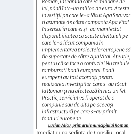
Roman, înseamnă câteva milioane de
lei, până într-un milion de euro. Aceste
investiții pe care le-a făcut Apa Serv vor
fi asumate de către compania Apa Vital
în sensul în care ei și-au manifestat
disponibilitatea ca aceste cheltuieli pe
care le-a făcut compania în
implementarea proiectelor europene să
fie suportate de către Apa Vital. Atenție,
pentru că se face o confuzie! Nu trebuie
rambursați banii europeni. Banii
europeni au fost acordați pentru
realizarea investițiilor care s-au făcut
la Roman și nu afectează în nici un fel.
Practic, serviciul va fi operat de o
companie sau de alta pe aceeași
infrastructură pe care s-au primit
fonduri europene.
Lucian Micu, primarul municipiului Roman
Imediat după ședința de Consiliu Local,