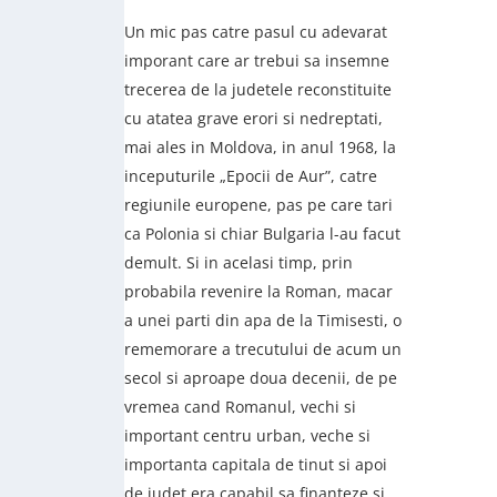
Un mic pas catre pasul cu adevarat
imporant care ar trebui sa insemne
trecerea de la judetele reconstituite
cu atatea grave erori si nedreptati,
mai ales in Moldova, in anul 1968, la
inceputurile „Epocii de Aur”, catre
regiunile europene, pas pe care tari
ca Polonia si chiar Bulgaria l-au facut
demult. Si in acelasi timp, prin
probabila revenire la Roman, macar
a unei parti din apa de la Timisesti, o
rememorare a trecutului de acum un
secol si aproape doua decenii, de pe
vremea cand Romanul, vechi si
important centru urban, veche si
importanta capitala de tinut si apoi
de judet era capabil sa finanteze si