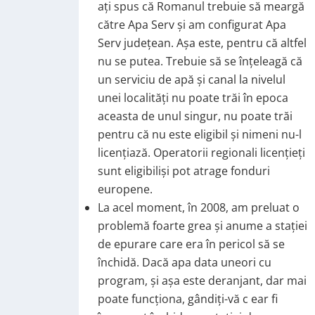
ați spus că Romanul trebuie să meargă
către Apa Serv și am configurat Apa
Serv județean. Așa este, pentru că altfel
nu se putea. Trebuie să se înțeleagă că
un serviciu de apă și canal la nivelul
unei localități nu poate trăi în epoca
aceasta de unul singur, nu poate trăi
pentru că nu este eligibil și nimeni nu-l
licențiază. Operatorii regionali licențieți
sunt eligibiliși pot atrage fonduri
europene.
La acel moment, în 2008, am preluat o
problemă foarte grea și anume a stației
de epurare care era în pericol să se
închidă. Dacă apa data uneori cu
program, și așa este deranjant, dar mai
poate funcționa, gândiți-vă c ear fi