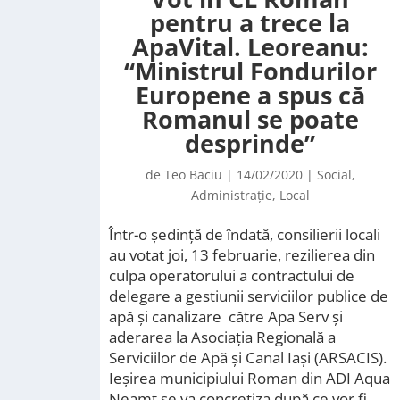
pentru a trece la
ApaVital. Leoreanu:
“Ministrul Fondurilor
Europene a spus că
Romanul se poate
desprinde”
de
Teo Baciu
|
14/02/2020
|
Social
,
Administrație
,
Local
Într-o ședință de îndată, consilierii locali
au votat joi, 13 februarie, rezilierea din
culpa operatorului a contractului de
delegare a gestiunii serviciilor publice de
apă și canalizare către Apa Serv și
aderarea la Asociaţia Regională a
Serviciilor de Apă și Canal Iași (ARSACIS).
Ieșirea municipiului Roman din ADI Aqua
Neamț se va concretiza după ce vor fi