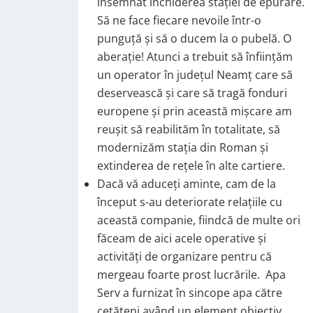
însemnat închiderea stației de epurare.
Să ne face fiecare nevoile într-o
punguță și să o ducem la o pubelă. O
aberație! Atunci a trebuit să înființăm
un operator în județul Neamț care să
deservească și care să tragă fonduri
europene și prin această mișcare am
reușit să reabilităm în totalitate, să
modernizăm stația din Roman și
extinderea de rețele în alte cartiere.
Dacă vă aduceți aminte, cam de la
început s-au deteriorate relațiile cu
această companie, fiindcă de multe ori
făceam de aici acele operative și
activități de organizare pentru că
mergeau foarte prost lucrările. Apa
Serv a furnizat în sincope apa către
cetățeni având un element obiectiv,