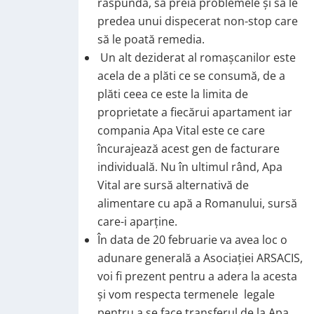
răspundă, să preia problemele și să le
predea unui dispecerat non-stop care
să le poată remedia.
Un alt deziderat al romașcanilor este
acela de a plăti ce se consumă, de a
plăti ceea ce este la limita de
proprietate a fiecărui apartament iar
compania Apa Vital este ce care
încurajează acest gen de facturare
individuală. Nu în ultimul rând, Apa
Vital are sursă alternativă de
alimentare cu apă a Romanului, sursă
care-i aparține.
În data de 20 februarie va avea loc o
adunare generală a Asociației ARSACIS,
voi fi prezent pentru a adera la acesta
și vom respecta termenele legale
pentru a se face transferul de la Apa