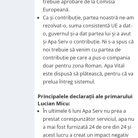
trebuie aprobare de la Comisia
Europeană.
Ca și contribuție, partea noastră ne-am
rezolvat-o, suma consistentă UE a dat-
o, guvernul și-a dat partea lui și a avut
și Apa Serv o contribuție. Ni s-a spus că
noi trebuie să venim cu partea de
contribuție pe care a pus-o compania
doar pentru zona Roman. Apa Vital
este dispusă să plătească, pentru că va
prelua întreg sistemul.
Principalele declarații ale primarului
Lucian Micu:
În ultimele 6 luni Apa Serv nu prea a
prestat corespunzător serviciul, apa nu
a mai fost furnizată 24 de ore din 24 și
acest lucru a creat un impact negativ