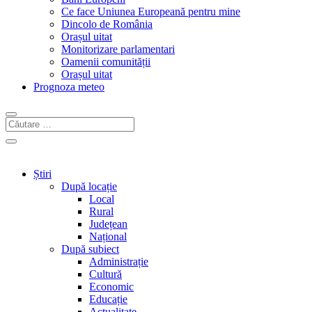
Ce face Uniunea Europeană pentru mine
Dincolo de România
Orașul uitat
Monitorizare parlamentari
Oamenii comunității
Orașul uitat
Prognoza meteo
Știri
După locație
Local
Rural
Județean
Național
După subiect
Administrație
Cultură
Economic
Educație
Actualitate