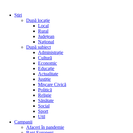
Știri
După locație
Local
Rural
Județean
Național
După subiect
Administrație
Cultură
Economic
Educație
Actualitate
Justiție
Mișcare Civică
Politică
Religie
Sănătate
Social
Sport
Util
Campanii
Afaceri în pandemie
Bani Europeni