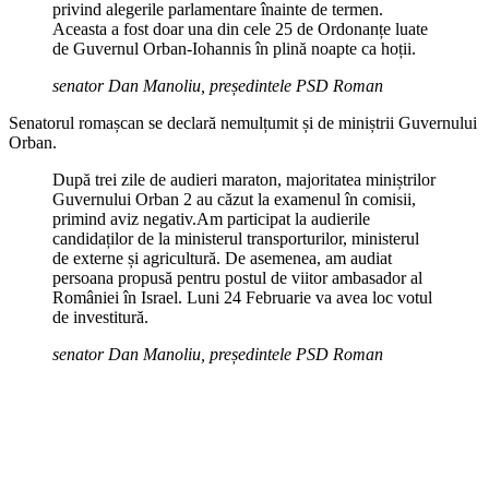
privind alegerile parlamentare înainte de termen.
Aceasta a fost doar una din cele 25 de Ordonanțe luate
de Guvernul Orban-Iohannis în plină noapte ca hoții.
senator Dan Manoliu, președintele PSD Roman
Senatorul romașcan se declară nemulțumit și de miniștrii Guvernului
Orban.
După trei zile de audieri maraton, majoritatea miniștrilor
Guvernului Orban 2 au căzut la examenul în comisii,
primind aviz negativ.Am participat la audierile
candidaților de la ministerul transporturilor, ministerul
de externe și agricultură. De asemenea, am audiat
persoana propusă pentru postul de viitor ambasador al
României în Israel. Luni 24 Februarie va avea loc votul
de investitură.
senator Dan Manoliu, președintele PSD Roman