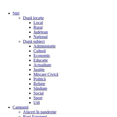
Știri
După locație
Local
Rural
Județean
Național
După subiect
Administrație
Cultură
Economic
Educație
Actualitate
Justiție
Mișcare Civică
Politică
Religie
Sănătate
Social
Sport
Util
Campanii
Afaceri în pandemie
Bani Europeni