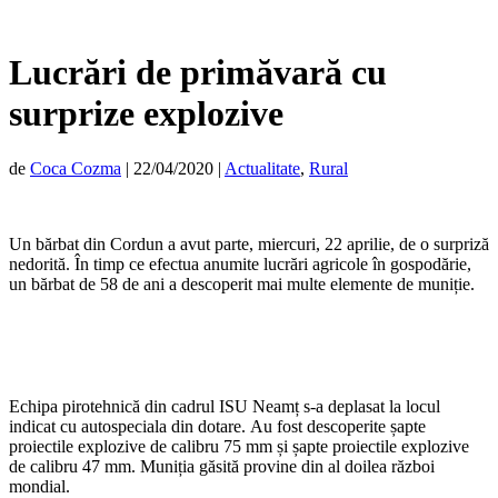
Lucrări de primăvară cu
surprize explozive
de
Coca Cozma
|
22/04/2020
|
Actualitate
,
Rural
Un bărbat din Cordun a avut parte, miercuri, 22 aprilie, de o surpriză
nedorită. În timp ce efectua anumite lucrări agricole în gospodărie,
un bărbat de 58 de ani a descoperit mai multe elemente de muniție.
Echipa pirotehnică din cadrul ISU Neamț s-a deplasat la locul
indicat cu autospeciala din dotare. Au fost descoperite șapte
proiectile explozive de calibru 75 mm și șapte proiectile explozive
de calibru 47 mm. Muniția găsită provine din al doilea război
mondial.