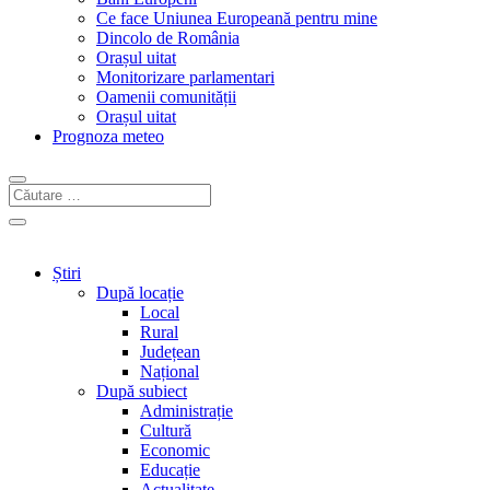
Ce face Uniunea Europeană pentru mine
Dincolo de România
Orașul uitat
Monitorizare parlamentari
Oamenii comunității
Orașul uitat
Prognoza meteo
Știri
După locație
Local
Rural
Județean
Național
După subiect
Administrație
Cultură
Economic
Educație
Actualitate