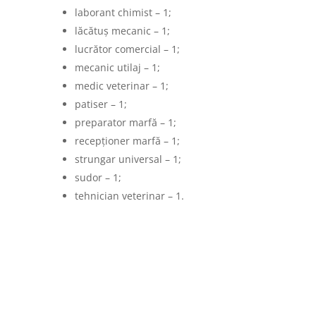
laborant chimist – 1;
lăcătuș mecanic – 1;
lucrător comercial – 1;
mecanic utilaj – 1;
medic veterinar – 1;
patiser – 1;
preparator marfă – 1;
recepționer marfă – 1;
strungar universal – 1;
sudor – 1;
tehnician veterinar – 1.