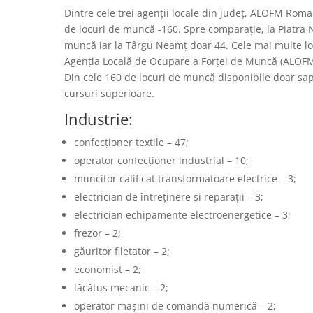
Dintre cele trei agenții locale din județ, ALOFM Rom
de locuri de muncă -160. Spre comparație, la Piatra 
muncă iar la Târgu Neamț doar 44. Cele mai multe lo
Agenția Locală de Ocupare a Forței de Muncă (ALOFM)
Din cele 160 de locuri de muncă disponibile doar șa
cursuri superioare.
Industrie:
confecționer textile – 47;
operator confecționer industrial – 10;
muncitor calificat transformatoare electrice – 3;
electrician de întreținere și reparații – 3;
electrician echipamente electroenergetice – 3;
frezor – 2;
găuritor filetator – 2;
economist – 2;
lăcătuș mecanic – 2;
operator mașini de comandă numerică – 2;