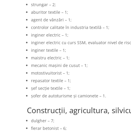
strungar – 2;
aburitor textile – 1;
agent de vânzări – 1;
controlor calitate în industria textilă – 1;
inginer electric – 1;
inginer electric cu curs SSM, evaluator nivel de risc
inginer textile – 1;
maistru electric – 1;
mecanic mașini de cusut – 1;
motostivuitorist – 1;
repasator textile – 1;
șef secție textile – 1;
șofer de autoturisme și camionete – 1.
Construcții, agricultura, silvic
dulgher – 7;
fierar betonist – 6;