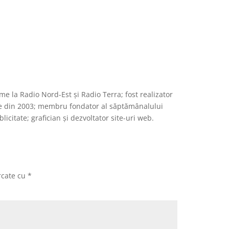
e la Radio Nord-Est și Radio Terra; fost realizator
te din 2003; membru fondator al săptămânalului
citate; grafician și dezvoltator site-uri web.
rcate cu
*