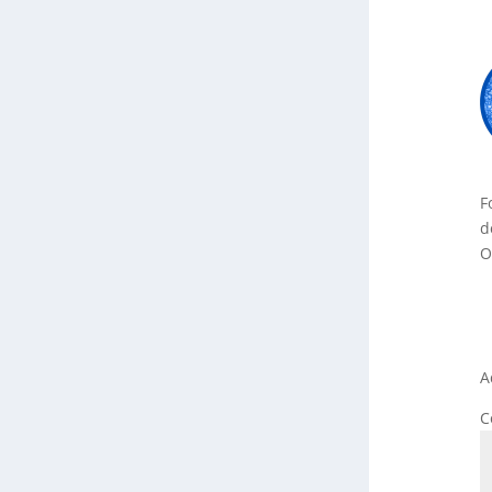
F
d
O
A
C