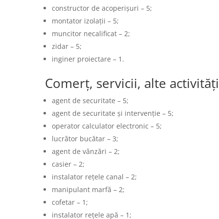
constructor de acoperișuri – 5;
montator izolații – 5;
muncitor necalificat – 2;
zidar – 5;
inginer proiectare – 1.
Comerț, servicii, alte activități
agent de securitate – 5;
agent de securitate și intervenție – 5;
operator calculator electronic – 5;
lucrător bucătar – 3;
agent de vânzări – 2;
casier – 2;
instalator rețele canal – 2;
manipulant marfă – 2;
cofetar – 1;
instalator rețele apă – 1;