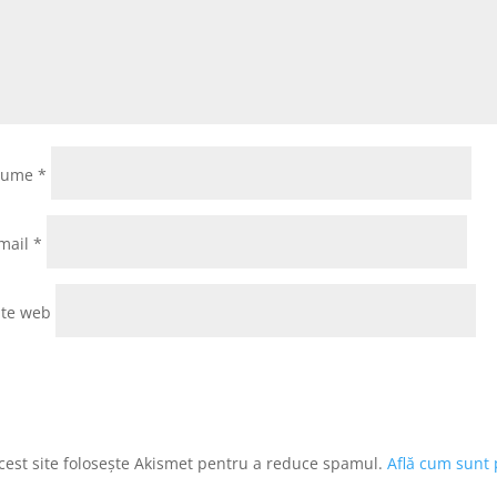
Nume
*
mail
*
ite web
cest site folosește Akismet pentru a reduce spamul.
Află cum sunt 