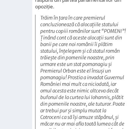
opoziție.
Trăim în țara în care premierul
concluzionează că alocațiile statului
pentru copiii românilor sunt “POMENI”!
Ținând cont că aceste alocații sunt din
banii pe care noi românii îi plătim
statului, înțelegem și că statul român
trăiește din pomenile noastre, prin
urmare este un stat pomanagiu și
Premierul Orban este el însuși un
pomanagiu! Prostia a invadat Guvernul
României mai mult ca niciodată, iar
omul acesta este nimic altceva decât
bufonul de la curtea lui Iohannis, plătit
din pomenile noastre, ale tuturor. Poate
ar trebui pur și simplu mutat la
Cotroceni ca să își amuze stăpânul, și
măcar nu ar mai afla toată lumea cât de