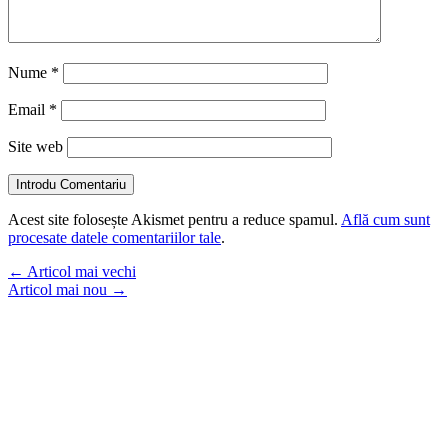
Nume
*
Email
*
Site web
Introdu Comentariu
Acest site folosește Akismet pentru a reduce spamul.
Află cum sunt
procesate datele comentariilor tale
.
←
Articol mai vechi
Articol mai nou
→