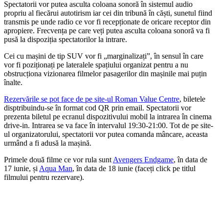
Spectatorii vor putea asculta coloana sonoră în sistemul audio
propriu al fiecărui autotirism iar cei din tribună în căști, sunetul fiind
transmis pe unde radio ce vor fi recepționate de oricare receptor din
apropiere. Frecvența pe care veți putea asculta coloana sonoră va fi
pusă la dispoziția spectatorilor la intrare.
Cei cu mașini de tip SUV vor fi „marginalizați”, în sensul în care
vor fi poziționați pe lateralele spațiului organizat pentru a nu
obstrucționa vizionarea filmelor pasagerilor din mașinile mai puțin
înalte.
Rezervările se pot face de pe site-ul Roman Value Centre
, biletele
disptribuindu-se în format cod QR prin email. Spectatorii vor
prezenta biletul pe ecranul dispozitivului mobil la intrarea în cinema
drive-in. Intrarea se va face în intervalul 19:30-21:00. Tot de pe site-
ul organizatorului, spectatorii vor putea comanda mâncare, aceasta
urmând a fi adusă la mașină.
Primele două filme ce vor rula sunt
Avengers Endgame
, în data de
17 iunie, și
Aqua Man
, în data de 18 iunie (faceți click pe titlul
filmului pentru rezervare).