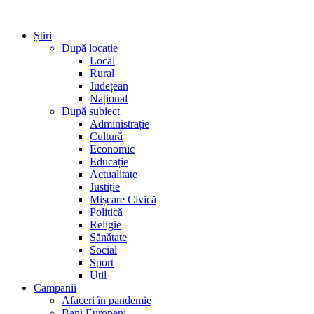
Știri
După locație
Local
Rural
Județean
Național
După subiect
Administrație
Cultură
Economic
Educație
Actualitate
Justiție
Mișcare Civică
Politică
Religie
Sănătate
Social
Sport
Util
Campanii
Afaceri în pandemie
Bani Europeni