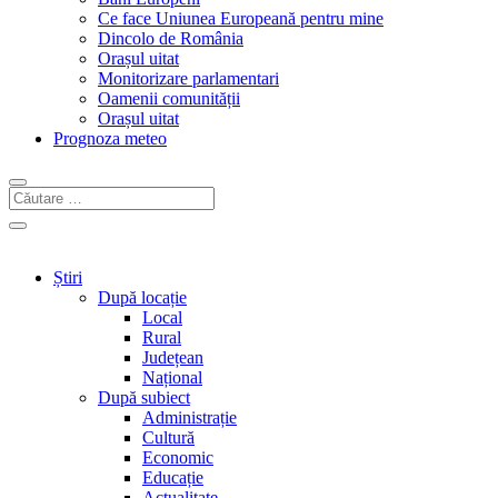
Ce face Uniunea Europeană pentru mine
Dincolo de România
Orașul uitat
Monitorizare parlamentari
Oamenii comunității
Orașul uitat
Prognoza meteo
Știri
După locație
Local
Rural
Județean
Național
După subiect
Administrație
Cultură
Economic
Educație
Actualitate