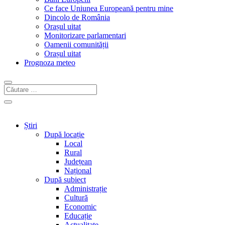
Ce face Uniunea Europeană pentru mine
Dincolo de România
Orașul uitat
Monitorizare parlamentari
Oamenii comunității
Orașul uitat
Prognoza meteo
Știri
După locație
Local
Rural
Județean
Național
După subiect
Administrație
Cultură
Economic
Educație
Actualitate