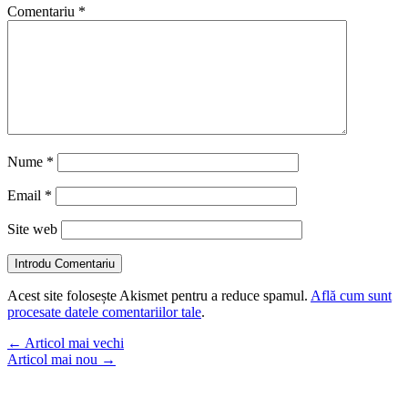
Comentariu
*
Nume
*
Email
*
Site web
Introdu Comentariu
Acest site folosește Akismet pentru a reduce spamul.
Află cum sunt
procesate datele comentariilor tale
.
←
Articol mai vechi
Articol mai nou
→