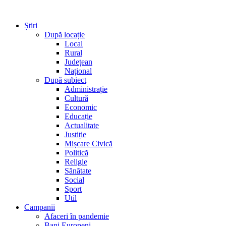
Știri
După locație
Local
Rural
Județean
Național
După subiect
Administrație
Cultură
Economic
Educație
Actualitate
Justiție
Mișcare Civică
Politică
Religie
Sănătate
Social
Sport
Util
Campanii
Afaceri în pandemie
Bani Europeni