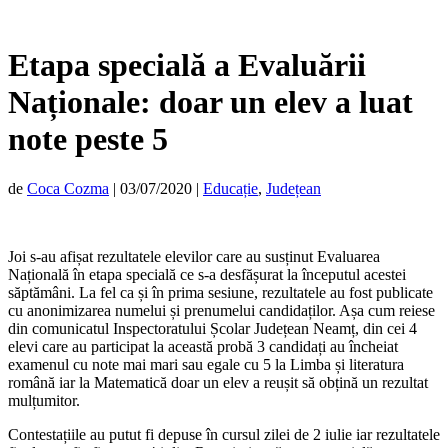
Etapa specială a Evaluării
Naționale: doar un elev a luat
note peste 5
de
Coca Cozma
|
03/07/2020
|
Educație
,
Județean
Joi s-au afișat rezultatele elevilor care au susținut Evaluarea
Națională în etapa specială ce s-a desfășurat la începutul acestei
săptămâni. La fel ca și în prima sesiune, rezultatele au fost publicate
cu anonimizarea numelui și prenumelui candidaților. Așa cum reiese
din comunicatul Inspectoratului Școlar Județean Neamț, din cei 4
elevi care au participat la această probă 3 candidați au încheiat
examenul cu note mai mari sau egale cu 5 la Limba și literatura
română iar la Matematică doar un elev a reușit să obțină un rezultat
mulțumitor.
Contestațiile au putut fi depuse în cursul zilei de 2 iulie iar rezultatele