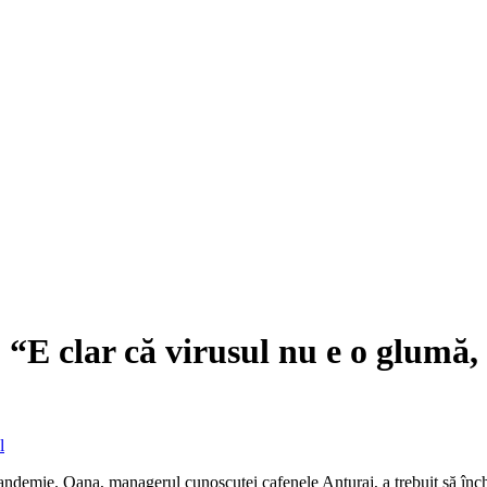
lar că virusul nu e o glumă, ch
l
 pandemie. Oana, managerul cunoscutei cafenele Anturaj, a trebuit să închi