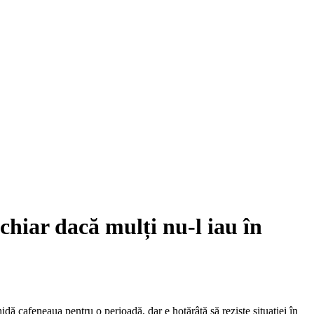
iar dacă mulți nu-l iau în
dă cafeneaua pentru o perioadă, dar e hotărâtă să reziste situației în