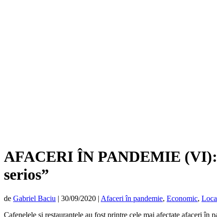
AFACERI ÎN PANDEMIE (VI): “E c
serios”
de
Gabriel Baciu
|
30/09/2020
|
Afaceri în pandemie
,
Economic
,
Loca
Cafenelele și restaurantele au fost printre cele mai afectate afaceri în