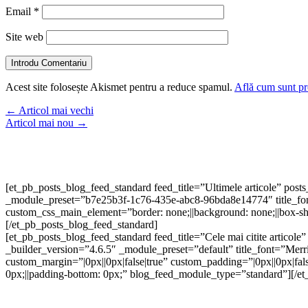
Email
*
Site web
Introdu Comentariu
Acest site folosește Akismet pentru a reduce spamul.
Află cum sunt pro
←
Articol mai vechi
Articol mai nou
→
[et_pb_posts_blog_feed_standard feed_title=”Ultimele articole” pos
_module_preset=”b7e25b3f-1c76-435e-abc8-96bda8e14774″ title_font=”
custom_css_main_element=”border: none;||background: none;||box-s
[/et_pb_posts_blog_feed_standard]
[et_pb_posts_blog_feed_standard feed_title=”Cele mai citite artico
_builder_version=”4.6.5″ _module_preset=”default” title_font=”Merriwe
custom_margin=”|0px||0px|false|true” custom_padding=”|0px||0px|fa
0px;||padding-bottom: 0px;” blog_feed_module_type=”standard”][/et