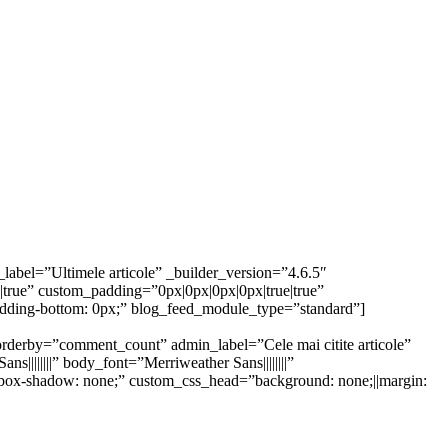
label=”Ultimele articole” _builder_version=”4.6.5″
|true” custom_padding=”0px|0px|0px|0px|true|true”
adding-bottom: 0px;” blog_feed_module_type=”standard”]
 orderby=”comment_count” admin_label=”Cele mai citite articole”
||||||||” body_font=”Merriweather Sans||||||||”
||box-shadow: none;” custom_css_head=”background: none;||margin: