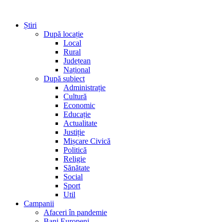
Știri
După locație
Local
Rural
Județean
Național
După subiect
Administrație
Cultură
Economic
Educație
Actualitate
Justiție
Mișcare Civică
Politică
Religie
Sănătate
Social
Sport
Util
Campanii
Afaceri în pandemie
Bani Europeni