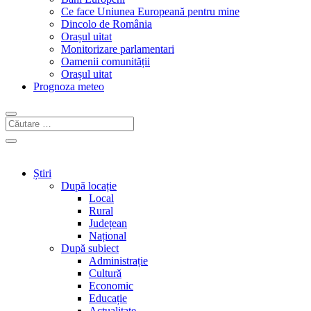
Ce face Uniunea Europeană pentru mine
Dincolo de România
Orașul uitat
Monitorizare parlamentari
Oamenii comunității
Orașul uitat
Prognoza meteo
Știri
După locație
Local
Rural
Județean
Național
După subiect
Administrație
Cultură
Economic
Educație
Actualitate