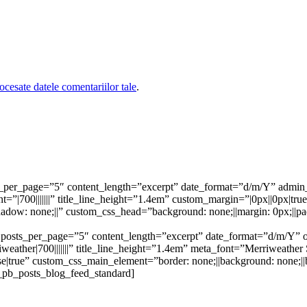
cesate datele comentariilor tale
.
ts_per_page=”5″ content_length=”excerpt” date_format=”d/m/Y” admin_
|700|||||||” title_line_height=”1.4em” custom_margin=”|0px||0px|true
hadow: none;||” custom_css_head=”background: none;||margin: 0px;||p
le” posts_per_page=”5″ content_length=”excerpt” date_format=”d/m/Y”
ather|700|||||||” title_line_height=”1.4em” meta_font=”Merriweather Sans
lse|true” custom_css_main_element=”border: none;||background: none;
_pb_posts_blog_feed_standard]