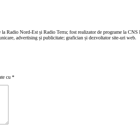
e la Radio Nord-Est și Radio Terra; fost realizator de programe la CNS
are, advertising și publicitate; grafician și dezvoltator site-uri web.
ate cu
*