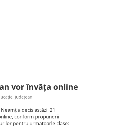
an vor învăța online
ucație
,
Județean
 Neamț a decis astăzi, 21
online, conform propunerii
urilor pentru următoarle clase: