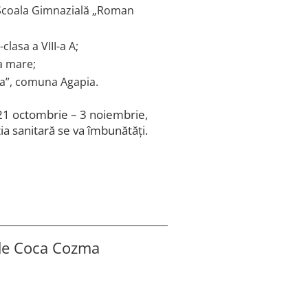
 Școala Gimnazială „Roman
lasa a VIII-a A;
a mare;
va”, comuna Agapia.
 21 octombrie – 3 noiembrie,
ția sanitară se va îmbunătăți.
 de
Coca Cozma