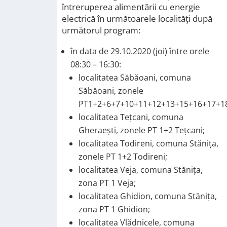
întreruperea alimentării cu energie
electrică în următoarele localități după
următorul program:
în data de 29.10.2020 (joi) între orele
08:30 – 16:30:
localitatea Săbăoani, comuna
Săbăoani, zonele
PT1+2+6+7+10+11+12+13+15+16+17+1
localitatea Tețcani, comuna
Gheraești, zonele PT 1+2 Tețcani;
localitatea Todireni, comuna Stănița,
zonele PT 1+2 Todireni;
localitatea Veja, comuna Stănița,
zona PT 1 Veja;
localitatea Ghidion, comuna Stănița,
zona PT 1 Ghidion;
localitatea Vlădnicele, comuna