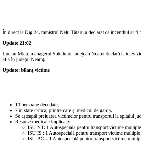
În direct la Digi24, ministrul Nelu Tătaru a declarat că incendiul ar fi p
Update 21:02
Lucian Micu, managerul Spitalului Județean Neamț declară la televiziun
află în județul Neamț.
Update: bilanț victime
10 persoane decedate,
7 in stare critica, printre care și medicul de gardă.
Se așteaptă preluarea victimelor pentru transportul la spitalul jud
Resurse medicale implicate:
ISU NT: 1 Autospecială pentru transport victime multi
ISU IS : 1 Autospecială pentru transport victime multi
ISU BC – 1 Autospecială pentru transport victime multip