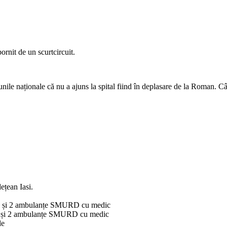
ornit de un scurtcircuit.
ile naționale că nu a ajuns la spital fiind în deplasare de la Roman. Câ
ețean Iasi.
ple și 2 ambulanțe SMURD cu medic
ple și 2 ambulanțe SMURD cu medic
le