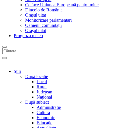
Ce face Uniunea Europeană pentru mine
Dincolo de România
Orașul uitat
Monitorizare parlamentari
Oamenii comunității
Orașul uitat
Prognoza meteo
Știri
După locație
Local
Rural
Județean
Național
După subiect
Administrație
Cultură
Economic
Educație
Actualitate