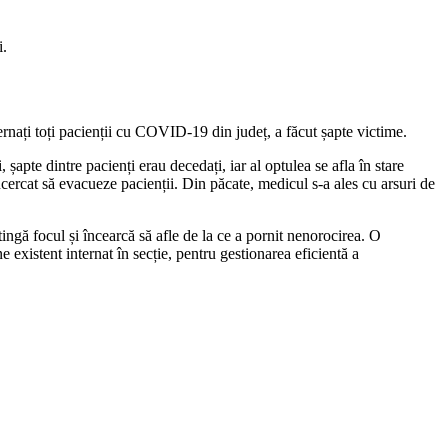
i.
ernați toți pacienții cu COVID-19 din județ, a făcut șapte victime.
 șapte dintre pacienți erau decedați, iar al optulea se afla în stare
încercat să evacueze pacienții. Din păcate, medicul s-a ales cu arsuri de
 stingă focul și încearcă să afle de la ce a pornit nenorocirea. O
existent internat în secție, pentru gestionarea eficientă a