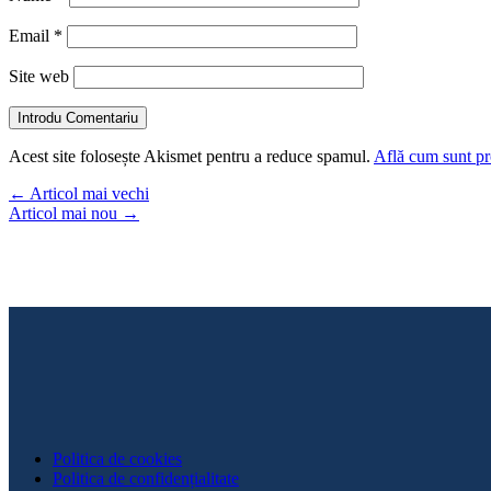
Email
*
Site web
Introdu Comentariu
Acest site folosește Akismet pentru a reduce spamul.
Află cum sunt pro
←
Articol mai vechi
Articol mai nou
→
Politica de cookies
Politica de confidențialitate