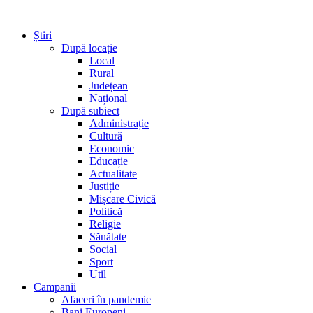
Știri
După locație
Local
Rural
Județean
Național
După subiect
Administrație
Cultură
Economic
Educație
Actualitate
Justiție
Mișcare Civică
Politică
Religie
Sănătate
Social
Sport
Util
Campanii
Afaceri în pandemie
Bani Europeni