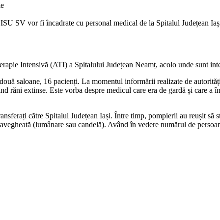
le
 ISU SV vor fi încadrate cu personal medical de la Spitalul Județean Iaș
Terapie Intensivă (ATI) a Spitalului Județean Neamț, acolo unde sunt int
 două saloane, 16 pacienți. La momentul informării realizate de autorități,
erind răni extinse. Este vorba despre medicul care era de gardă și care a 
transferați către Spitalul Județean Iași. Între timp, pompierii au reușit să
upravegheată (lumânare sau candelă). Având în vedere numărul de persoane 