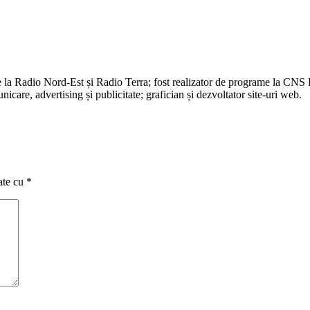
e la Radio Nord-Est și Radio Terra; fost realizator de programe la CNS
are, advertising și publicitate; grafician și dezvoltator site-uri web.
ate cu
*