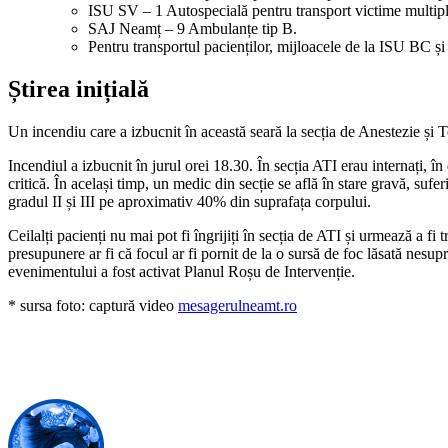
ISU SV – 1 Autospecială pentru transport victime multip
SAJ Neamț – 9 Ambulanțe tip B.
Pentru transportul pacienților, mijloacele de la ISU BC și
Știrea inițială
Un incendiu care a izbucnit în această seară la secția de Anestezie și 
Incendiul a izbucnit în jurul orei 18.30. În secția ATI erau internați, în
critică. În același timp, un medic din secție se află în stare gravă, suf
gradul II și III pe aproximativ 40% din suprafața corpului.
Ceilalți pacienți nu mai pot fi îngrijiți în secția de ATI și urmează a fi 
presupunere ar fi că focul ar fi pornit de la o sursă de foc lăsată nes
evenimentului a fost activat Planul Roșu de Intervenție.
* sursa foto: captură video
mesagerulneamt.ro