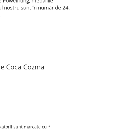
e Powelifting, medaliile
iul nostru sunt în număr de 24,
.
 de
Coca Cozma
gatorii sunt marcate cu
*