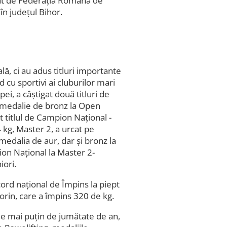
izat de Federaţia Română de
în judeţul Bihor.
ă, ci au adus titluri importante
cu sportivi ai cluburilor mari
ei, a câştigat două titluri de
o medalie de bronz la Open
t titlul de Campion Naţional -
4 kg, Master 2, a urcat pe
medalia de aur, dar şi bronz la
ion Naţional la Master 2-
iori.
cord naţional de Împins la piept
lorin, care a împins 320 de kg.
 mai puţin de jumătate de an,