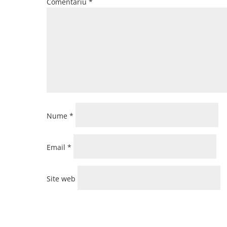
Comentariu
*
Nume
*
Email
*
Site web