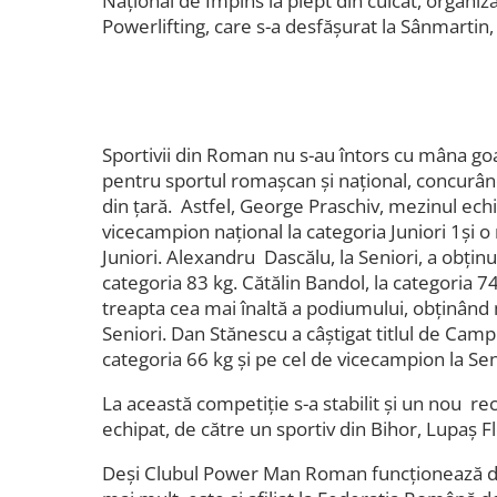
Naţional de Împins la piept din culcat, organ
Powerlifting, care s-a desfăşurat la Sânmartin, 
Sportivii din Roman nu s-au întors cu mâna goal
pentru sportul romaşcan şi naţional, concurând 
din ţară. Astfel, George Praschiv, mezinul echip
vicecampion naţional la categoria Juniori 1şi 
Juniori. Alexandru Dascălu, la Seniori, a obţinu
categoria 83 kg. Cătălin Bandol, la categoria 7
treapta cea mai înaltă a podiumului, obţinând 
Seniori. Dan Stănescu a câştigat titlul de Camp
categoria 66 kg şi pe cel de vicecampion la Sen
La această competiţie s-a stabilit şi un nou re
echipat, de către un sportiv din Bihor, Lupaş F
Deşi Clubul Power Man Roman funcţionează de