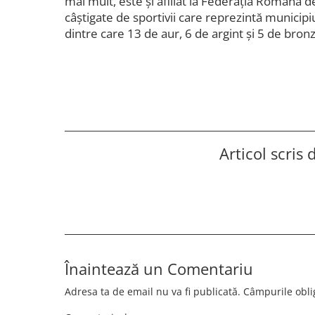
mai mult, este şi afiliat la Federaţia Română d
câştigate de sportivii care reprezintă municip
dintre care 13 de aur, 6 de argint şi 5 de bronz
Articol scris
Înaintează un Comentariu
Adresa ta de email nu va fi publicată.
Câmpurile obli