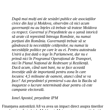
După mai mulți ani de sesizări publice ale asociațiilor
civice din Iași și Moldova, observăm că nici acum
guvernanții nu au înțeles că trebuie să trateze Moldova
cu respect. Guvernul și Președintele au o șansă istorică
să arate că reprezintă întreaga Românie, nu numai
porțiuni din România. Guvernanții trebuie să se
gândească la necesitățile cetățenilor, nu numai la
necesitățile politice pe care le au ei. Pentru autostrada
Unirii a fost dată o lege în Parlamewnt, dar nu e
prinsă nici în Programul Operațional de Transport,
nici în Planul Național de Redresare și Reziliență.
Dacă acum, când sunt bani, nu se face această
investiție atât de importantă pentru zona în care
locuiesc 4,5 milioane de oameni, atunci când se va
face? Azi președintel și premierul s-au dus la Bacău să
inagureze o lucrare neterminată doar pentru că este
campanie electorală.
Ionel Apostol, președinte IPM
Finanțarea autostrăzii A8 va avea un impact direct asupra tinerilor