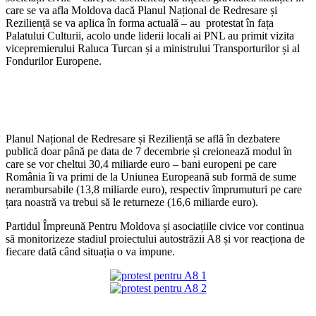
care se va afla Moldova dacă Planul Național de Redresare și
Reziliență se va aplica în forma actuală – au protestat în fața
Palatului Culturii, acolo unde liderii locali ai PNL au primit vizita
vicepremierului Raluca Turcan și a ministrului Transporturilor și al
Fondurilor Europene.
Planul Național de Redresare și Reziliență se află în dezbatere
publică doar până pe data de 7 decembrie și creionează modul în
care se vor cheltui 30,4 miliarde euro – bani europeni pe care
România îi va primi de la Uniunea Europeană sub formă de sume
nerambursabile (13,8 miliarde euro), respectiv împrumuturi pe care
țara noastră va trebui să le returneze (16,6 miliarde euro).
Partidul Împreună Pentru Moldova și asociațiile civice vor continua
să monitorizeze stadiul proiectului autostrăzii A8 și vor reacționa de
fiecare dată când situația o va impune.