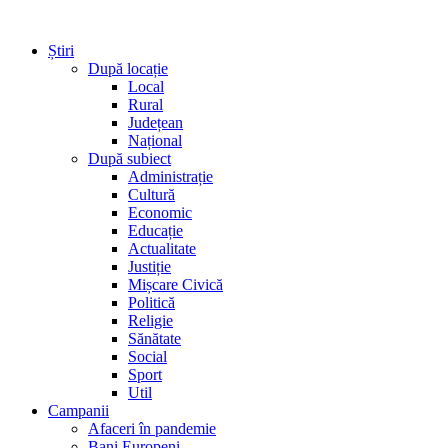
Știri
După locație
Local
Rural
Județean
Național
După subiect
Administrație
Cultură
Economic
Educație
Actualitate
Justiție
Mișcare Civică
Politică
Religie
Sănătate
Social
Sport
Util
Campanii
Afaceri în pandemie
Bani Europeni