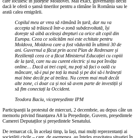
care locuiesc în județele Moldovei. Mai exact, guvernanții decid
dacă le oferă o șansă tinerilor pentru a rămâne în România sau le
arată calea emigrării.
Copilul meu ar vrea să rămână în țară, dar nu va
accepta să trăiască într-o zonă subdezvoltată, își
dorește să aibă aceleași drepturi ca orice alt copil din
Europa. Ceea ce solicităm noi este echitate pentru
Moldova, Moldova care a fost văduvită în ultimii 30 de
ani. Guvernul a făcut prin acest Plan de Redresare și
Reziliență ceea ce a făcut Ministerul Educației cu copiii
de la țară, care nu au curent electric și nu pot învăța
online… Dacă ai trei copii, nu poți să faci o oală cu
mâncare, să-i pui pe toți la masă și pe doi să-i hrănești
mai bine decât pe al treilea. Nu cerem mai mult decât
alte zone, ci doar ca și noi să avem parte de investiții și
să fim conectați la Occident.
Teodora Baciu, vicepreședinte IPM
Participanții la protestul de miercuri, 2 decembrie, au depus câte un
memoriu privind finanțarea A8 la Președinție, Guvern, președintele
Camerei Deputaților și președintele Senatului.
De remarcat că, în același timp, la Iași, mai mulți reprezentanți ai
societății civile – care, de asemenea, au înțeles gravitatea situației în