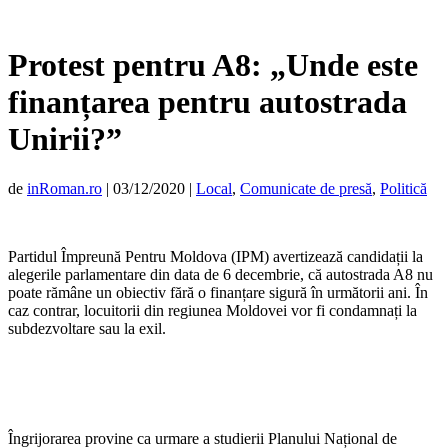
Protest pentru A8: „Unde este
finanțarea pentru autostrada
Unirii?”
de
inRoman.ro
|
03/12/2020
|
Local
,
Comunicate de presă
,
Politică
Partidul Împreună Pentru Moldova (IPM) avertizează candidații la
alegerile parlamentare din data de 6 decembrie, că autostrada A8 nu
poate rămâne un obiectiv fără o finanțare sigură în următorii ani. În
caz contrar, locuitorii din regiunea Moldovei vor fi condamnați la
subdezvoltare sau la exil.
Îngrijorarea provine ca urmare a studierii Planului Național de