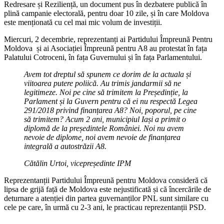
Redresare și Reziliență, un document pus în dezbatere publică în
plină campanie electorală, pentru doar 10 zile, și în care Moldova
este menționată cu cel mai mic volum de investiții.
Miercuri, 2 decembrie, reprezentanți ai Partidului Împreună Pentru
Moldova și ai Asociației Împreună pentru A8 au protestat în fața
Palatului Cotroceni, în fața Guvernului și în fața Parlamentului.
Avem tot dreptul să spunem ce dorim de la actuala și
viitoarea putere poliică. Au trimis jandarmii să ne
legitimeze. Noi pe cine să trimitem la Președinție, la
Parlament și la Guvern pentru că ei nu respectă Legea
291/2018 privind finanțarea A8? Noi, poporul, pe cine
să trimitem? Acum 2 ani, municipiul Iași a primit o
diplomă de la președintele României. Noi nu avem
nevoie de diplome, noi avem nevoie de finanțarea
integrală a autostrăzii A8.
Cătălin Urtoi, vicepreședinte IPM
Reprezentanții Partidului Împreună pentru Moldova consideră că
lipsa de grijă față de Moldova este nejustificată și că încercările de
deturnare a atenției din partea guvernanților PNL sunt similare cu
cele pe care, în urmă cu 2-3 ani, le practicau reprezentanții PSD.