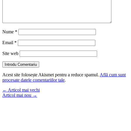
Nume
*
Email
*
Site web
Introdu Comentariu
Acest site folosește Akismet pentru a reduce spamul.
Află cum sunt
procesate datele comentariilor tale
.
←
Articol mai vechi
Articol mai nou
→