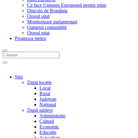
Ce face Uniunea Europeană pentru mine
Dincolo de România
Orașul uitat
Monitorizare parlamentari
Oamenii comunității
Orașul uitat
Prognoza meteo
Știri
După locație
Local
Rural
Județean
Național
După subiect
Administrație
Cultură
Economic
Educație
Actualitate