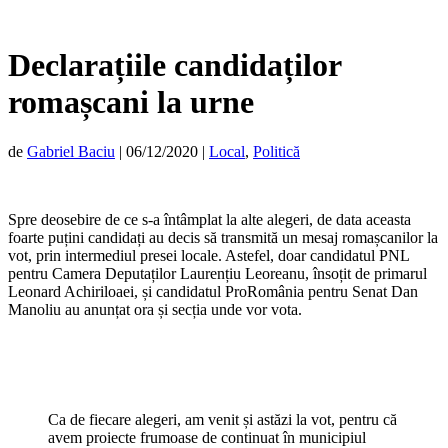
Declarațiile candidaților
romașcani la urne
de
Gabriel Baciu
|
06/12/2020
|
Local
,
Politică
Spre deosebire de ce s-a întâmplat la alte alegeri, de data aceasta
foarte puțini candidați au decis să transmită un mesaj romașcanilor la
vot, prin intermediul presei locale. Astefel, doar candidatul PNL
pentru Camera Deputaților Laurențiu Leoreanu, însoțit de primarul
Leonard Achiriloaei, și candidatul ProRomânia pentru Senat Dan
Manoliu au anunțat ora și secția unde vor vota.
Ca de fiecare alegeri, am venit și astăzi la vot, pentru că
avem proiecte frumoase de continuat în municipiul