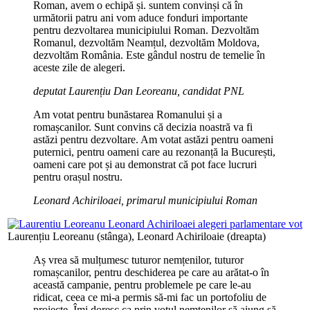
Roman, avem o echipă și. suntem convinși că în
următorii patru ani vom aduce fonduri importante
pentru dezvoltarea municipiului Roman. Dezvoltăm
Romanul, dezvoltăm Neamțul, dezvoltăm Moldova,
dezvoltăm România. Este gândul nostru de temelie în
aceste zile de alegeri.
deputat Laurențiu Dan Leoreanu, candidat PNL
Am votat pentru bunăstarea Romanului și a
romașcanilor. Sunt convins că decizia noastră va fi
astăzi pentru dezvoltare. Am votat astăzi pentru oameni
puternici, pentru oameni care au rezonanță la București,
oameni care pot și au demonstrat că pot face lucruri
pentru orașul nostru.
Leonard Achiriloaei, primarul municipiului Roman
Laurențiu Leoreanu (stânga), Leonard Achiriloaie (dreapta)
Aș vrea să mulțumesc tuturor nemțenilor, tuturor
romașcanilor, pentru deschiderea pe care au arătat-o în
această campanie, pentru problemele pe care le-au
ridicat, ceea ce mi-a permis să-mi fac un portofoliu de
proiecte. Îmi doresc ca prin votul nemțenilor să ajung să