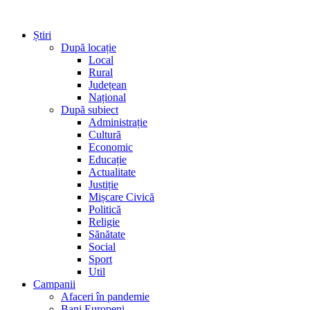
Știri
După locație
Local
Rural
Județean
Național
După subiect
Administrație
Cultură
Economic
Educație
Actualitate
Justiție
Mișcare Civică
Politică
Religie
Sănătate
Social
Sport
Util
Campanii
Afaceri în pandemie
Bani Europeni