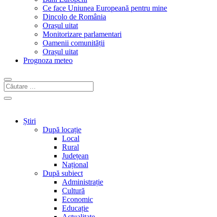
Ce face Uniunea Europeană pentru mine
Dincolo de România
Orașul uitat
Monitorizare parlamentari
Oamenii comunității
Orașul uitat
Prognoza meteo
Știri
După locație
Local
Rural
Județean
Național
După subiect
Administrație
Cultură
Economic
Educație
Actualitate