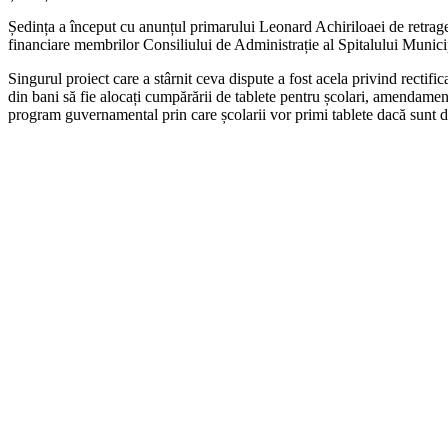
Ședința a început cu anunțul primarului Leonard Achiriloaei de retrager
financiare membrilor Consiliului de Administrație al Spitalului Muni
Singurul proiect care a stârnit ceva dispute a fost acela privind rectif
din bani să fie alocați cumpărării de tablete pentru școlari, amendamentu
program guvernamental prin care școlarii vor primi tablete dacă sunt di