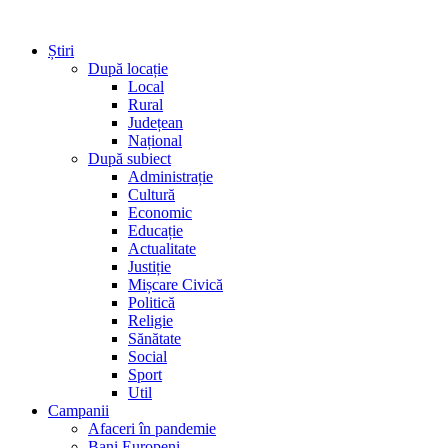
Știri
După locație
Local
Rural
Județean
Național
După subiect
Administrație
Cultură
Economic
Educație
Actualitate
Justiție
Mișcare Civică
Politică
Religie
Sănătate
Social
Sport
Util
Campanii
Afaceri în pandemie
Bani Europeni