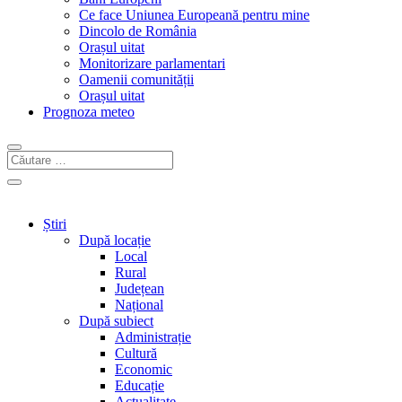
Ce face Uniunea Europeană pentru mine
Dincolo de România
Orașul uitat
Monitorizare parlamentari
Oamenii comunității
Orașul uitat
Prognoza meteo
Știri
După locație
Local
Rural
Județean
Național
După subiect
Administrație
Cultură
Economic
Educație
Actualitate