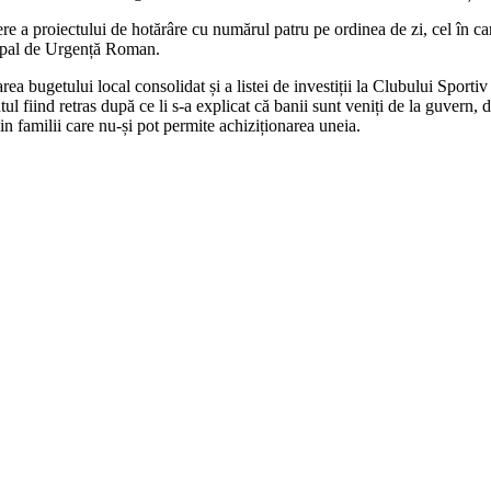
e a proiectului de hotărâre cu numărul patru pe ordinea de zi, cel în care
cipal de Urgență Roman.
icarea bugetului local consolidat și a listei de investiții la Clubului Sp
l fiind retras după ce li s-a explicat că banii sunt veniți de la guvern, d
n familii care nu-și pot permite achiziționarea uneia.