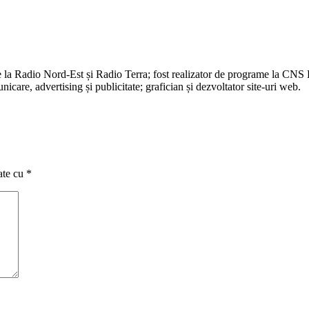
e la Radio Nord-Est și Radio Terra; fost realizator de programe la CNS
are, advertising și publicitate; grafician și dezvoltator site-uri web.
ate cu
*