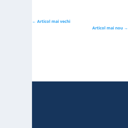
←
Articol mai vechi
Articol mai nou
→