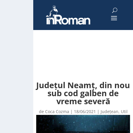
Județul Neamț, din nou
sub cod galben de
vreme severă
de
Coca Cozma
|
18/06/2021
|
Județean
,
Util