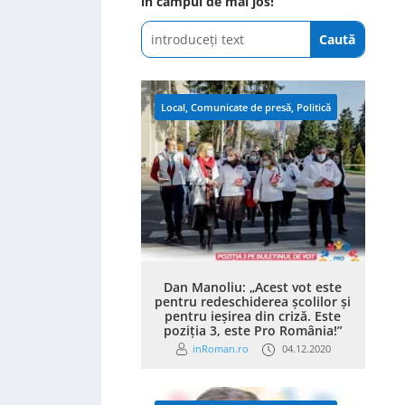
în câmpul de mai jos!
Local
,
Comunicate de presă
,
Politică
Dan Manoliu: „Acest vot este
pentru redeschiderea școlilor și
pentru ieșirea din criză. Este
poziția 3, este Pro România!”
inRoman.ro
04.12.2020