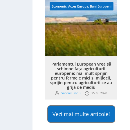
Economic
,
Acces Europa
,
Bani Europeni
Parlamentul European vrea să
schimbe fața agriculturii
europene: mai mult sprijin
pentru fermele mici și mijlocii,
sprijin pentru agricultorii ce au
grijă de mediu
Gabriel Baciu
25.10.2020
Vezi mai multe articole!