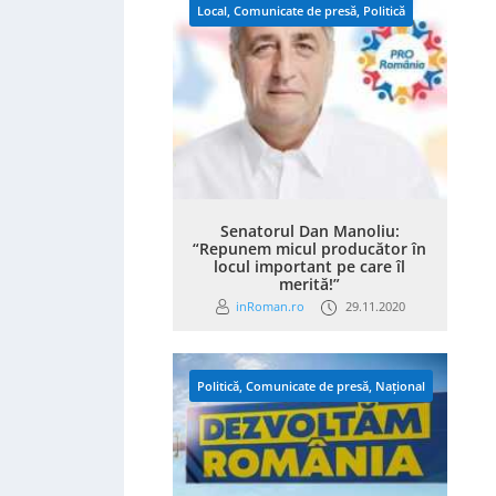
Local
,
Comunicate de presă
,
Politică
Senatorul Dan Manoliu:
“Repunem micul producător în
locul important pe care îl
merită!”
inRoman.ro
29.11.2020
Politică
,
Comunicate de presă
,
Național