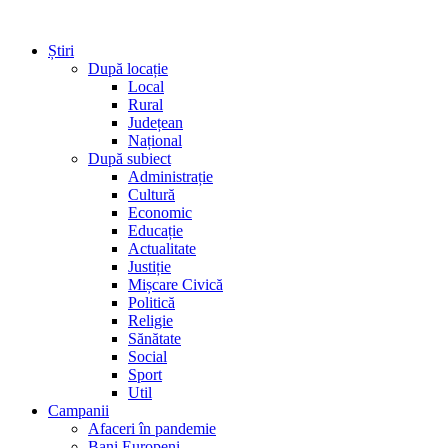
Știri
După locație
Local
Rural
Județean
Național
După subiect
Administrație
Cultură
Economic
Educație
Actualitate
Justiție
Mișcare Civică
Politică
Religie
Sănătate
Social
Sport
Util
Campanii
Afaceri în pandemie
Bani Europeni