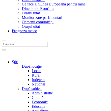
Ce face Uniunea Europeană pentru mine
Dincolo de România
Orașul uitat
Monitorizare parlamentari
Oamenii comunității
Orașul uitat
Prognoza meteo
Știri
După locație
Local
Rural
Județean
Național
După subiect
Administrație
Cultură
Economic
Educație
Actualitate