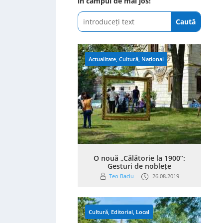
în câmpul de mai jos!
Actualitate
,
Cultură
,
Național
O nouă „Călătorie la 1900”:
Gesturi de noblețe
Teo Baciu
26.08.2019
Cultură
,
Editorial
,
Local