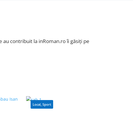
 au contribuit la inRoman.ro îi găsiți pe
Local
,
Sport