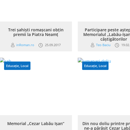
Trei șahiști romașcani obțin
Participare peste aștep
premii la Piatra Neamț
Memorialul „Labău-Ișan”
câștigătorilor
inRoman.ro
25.09.2017
Teo Baciu
19.02
Educație
,
Local
Educație
,
Local
Memorial „Cezar Labău Ișan”
Din nou doliu printre pr
ne-a părăsit Cezar Lab