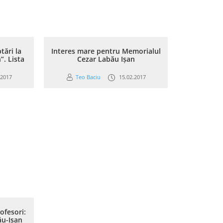
tări la
Interes mare pentru Memorialul
. Lista
Cezar Labău Ișan
.2017
Teo Baciu
15.02.2017
ofesori:
ău-Ișan