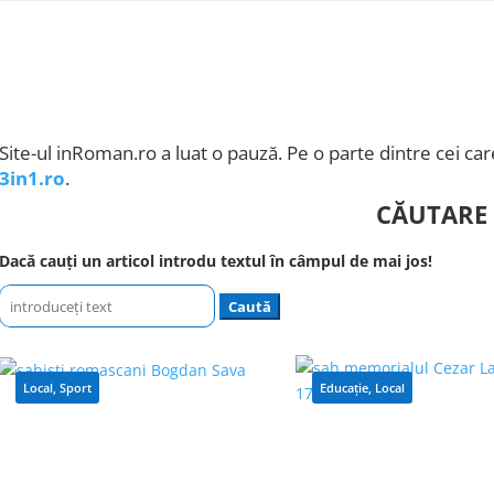
Site-ul inRoman.ro a luat o pauză. Pe o parte dintre cei care
3in1.ro
.
CĂUTARE
Dacă cauți un articol introdu textul în câmpul de mai jos!
Caută
după:
Local
,
Sport
Educație
,
Local