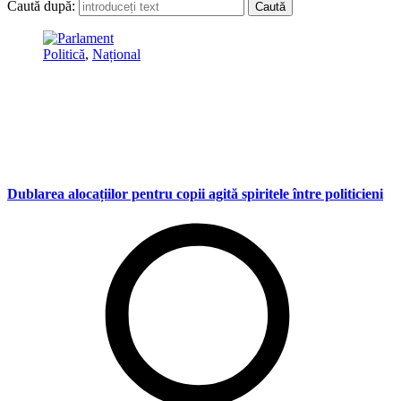
Caută după:
Politică
,
Național
Dublarea alocațiilor pentru copii agită spiritele între politicieni