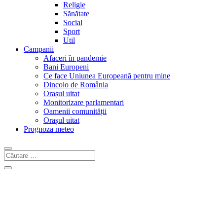
Religie
Sănătate
Social
Sport
Util
Campanii
Afaceri în pandemie
Bani Europeni
Ce face Uniunea Europeană pentru mine
Dincolo de România
Orașul uitat
Monitorizare parlamentari
Oamenii comunității
Orașul uitat
Prognoza meteo