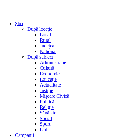
Știri
După locație
Local
Rural
Județean
Național
După subiect
Administrație
Cultură
Economic
Educație
Actualitate
Justiție
Mișcare Civică
Politică
Religie
Sănătate
Social
Sport
Util
Campanii