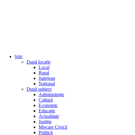
Știri
După locație
Local
Rural
Județean
Național
După subiect
Administrație
Cultură
Economic
Educație
Actualitate
Justiție
Mișcare Civică
Politică