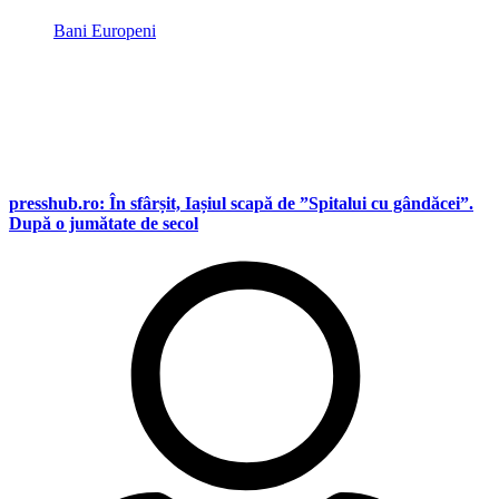
Bani Europeni
presshub.ro: În sfârșit, Iașiul scapă de ”Spitalui cu gândăcei”.
După o jumătate de secol