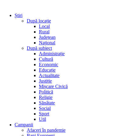
Știri
După locație
Local
Rural
Județean
Național
După subiect
Administrație
Cultură
Economic
Educație
Actualitate
Justiție
Mișcare Civică
Politică
Religie
Sănătate
Social
Sport
Util
Campanii
Afaceri în pandemie
Bani Europeni