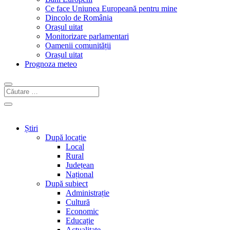
Ce face Uniunea Europeană pentru mine
Dincolo de România
Orașul uitat
Monitorizare parlamentari
Oamenii comunității
Orașul uitat
Prognoza meteo
Știri
După locație
Local
Rural
Județean
Național
După subiect
Administrație
Cultură
Economic
Educație
Actualitate