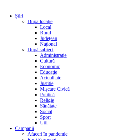
Știri
După locație
Local
Rural
Județean
Național
După subiect
Administrație
Cultură
Economic
Educație
Actualitate
Justiție
Mișcare Civică
Politică
Religie
Sănătate
Social
Sport
Util
Campanii
Afaceri în pandemie
Bani Europeni