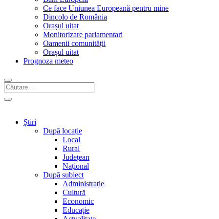
Ce face Uniunea Europeană pentru mine
Dincolo de România
Orașul uitat
Monitorizare parlamentari
Oamenii comunității
Orașul uitat
Prognoza meteo
Știri
După locație
Local
Rural
Județean
Național
După subiect
Administrație
Cultură
Economic
Educație
Actualitate