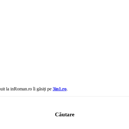
uit la inRoman.ro îi găsiți pe
3in1.ro
.
Căutare