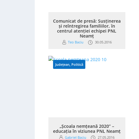
Comunicat de presă: Susținerea
și reîntregirea familiilor, în
centrul atenției echipei PNL
Neamț
Teo Baciu
30.05.2016
Județean
,
Politică
„Școala nemțeană 2020” –
educația în viziunea PNL Neamț
Gabriel Baciu
27.05.2016