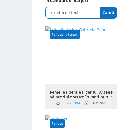
în câmpul de mai jos!
Politică
,
Județean
Femeile liberale îi cer lui Arsene
să prezinte scuze în mod public
Coca Cozma
04.05.2020
Politică