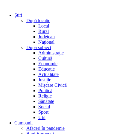
Știri
După locație
Local
Rural
Județean
Național
După subiect
Administrație
Cultură
Economic
Educație
Actualitate
Justiție
Mișcare Civică
Politică
Religie
Sănătate
Social
Sport
Util
Campanii
Afaceri în pandemie
Bani Europeni