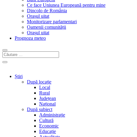
Ce face Uniunea Europeană pentru mine
Dincolo de România
Orașul uitat
Monitorizare parlamentari
Oamenii comunității
Orașul uitat
Prognoza meteo
Știri
După locație
Local
Rural
Județean
Național
După subiect
Administrație
Cultură
Economic
Educație
Actualitate