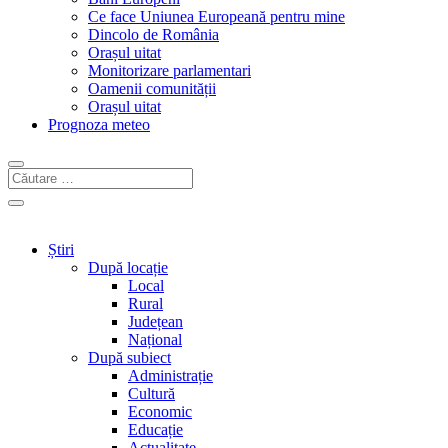
Ce face Uniunea Europeană pentru mine
Dincolo de România
Orașul uitat
Monitorizare parlamentari
Oamenii comunității
Orașul uitat
Prognoza meteo
Știri
După locație
Local
Rural
Județean
Național
După subiect
Administrație
Cultură
Economic
Educație
Actualitate