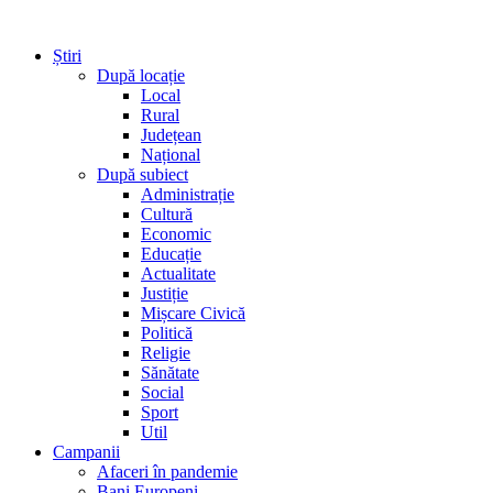
Știri
După locație
Local
Rural
Județean
Național
După subiect
Administrație
Cultură
Economic
Educație
Actualitate
Justiție
Mișcare Civică
Politică
Religie
Sănătate
Social
Sport
Util
Campanii
Afaceri în pandemie
Bani Europeni