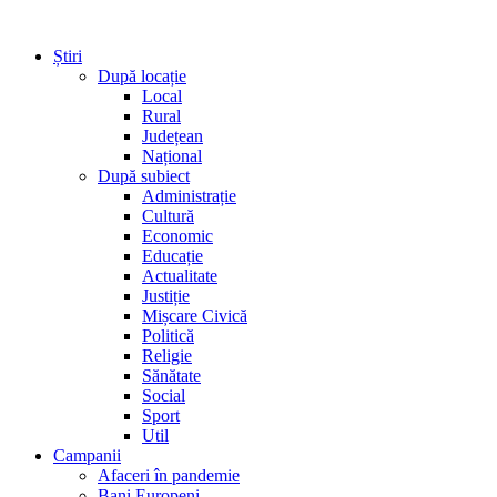
Știri
După locație
Local
Rural
Județean
Național
După subiect
Administrație
Cultură
Economic
Educație
Actualitate
Justiție
Mișcare Civică
Politică
Religie
Sănătate
Social
Sport
Util
Campanii
Afaceri în pandemie
Bani Europeni