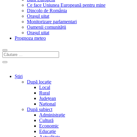
Ce face Uniunea Europeană pentru mine
Dincolo de România
Orașul uitat
Monitorizare parlamentari
Oamenii comunității
Orașul uitat
Prognoza meteo
Știri
După locație
Local
Rural
Județean
Național
După subiect
Administrație
Cultură
Economic
Educație
Actualitate