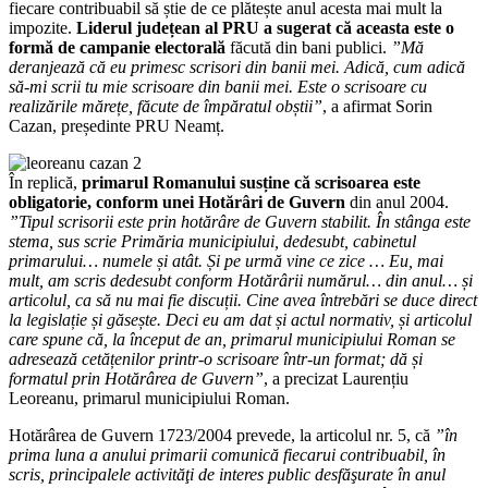
fiecare contribuabil să știe de ce plătește anul acesta mai mult la
impozite.
Liderul județean al PRU a sugerat că aceasta este o
formă de campanie electorală
făcută din bani publici.
”Mă
deranjează că eu primesc scrisori din banii mei. Adică, cum adică
să-mi scrii tu mie scrisoare din banii mei. Este o scrisoare cu
realizările mărețe, făcute de împăratul obștii”
, a afirmat Sorin
Cazan, președinte PRU Neamț.
În replică,
primarul Romanului susține că scrisoarea este
obligatorie, conform unei Hotărâri de Guvern
din anul 2004.
”Tipul scrisorii este prin hotărâre de Guvern stabilit. În stânga este
stema, sus scrie Primăria municipiului, dedesubt, cabinetul
primarului… numele și atât. Și pe urmă vine ce zice … Eu, mai
mult, am scris dedesubt conform Hotărârii numărul… din anul… și
articolul, ca să nu mai fie discuții. Cine avea întrebări se duce direct
la legislație și găsește. Deci eu am dat și actul normativ, și articolul
care spune că, la început de an, primarul municipiului Roman se
adresează cetățenilor printr-o scrisoare într-un format; dă și
formatul prin Hotărârea de Guvern”
, a precizat Laurențiu
Leoreanu, primarul municipiului Roman.
Hotărârea de Guvern 1723/2004 prevede, la articolul nr. 5, că
”în
prima luna a anului primarii comunică fiecarui contribuabil, în
scris, principalele activităţi de interes public desfăşurate în anul