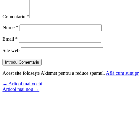
Comentariu
*
Nume
*
Email
*
Site web
Introdu Comentariu
Acest site folosește Akismet pentru a reduce spamul.
Află cum sunt pro
←
Articol mai vechi
Articol mai nou
→