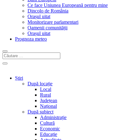
Ce face Uniunea Europeană pentru mine
Dincolo de România
Orașul uitat
Monitorizare parlamentari
Oamenii comunității
Orașul uitat
Prognoza meteo
Știri
După locație
Local
Rural
Județean
Național
După subiect
Administrație
Cultură
Economic
Educație
Actualitate