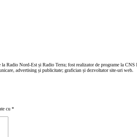
e la Radio Nord-Est și Radio Terra; fost realizator de programe la CNS
are, advertising și publicitate; grafician și dezvoltator site-uri web.
ate cu
*