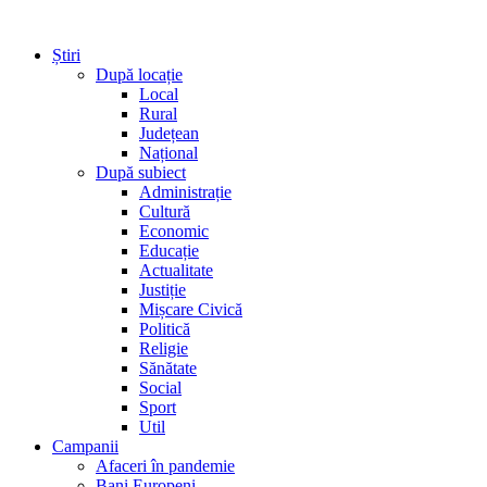
Știri
După locație
Local
Rural
Județean
Național
După subiect
Administrație
Cultură
Economic
Educație
Actualitate
Justiție
Mișcare Civică
Politică
Religie
Sănătate
Social
Sport
Util
Campanii
Afaceri în pandemie
Bani Europeni