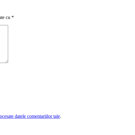
ate cu
*
cesate datele comentariilor tale
.