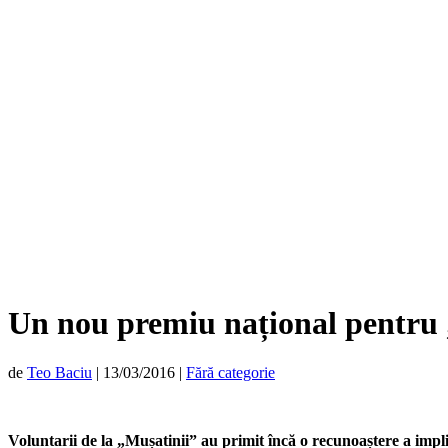
Un nou premiu național pentru
de
Teo Baciu
|
13/03/2016
|
Fără categorie
Voluntarii de la „Mușatinii” au primit încă o recunoaștere a impli