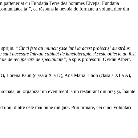
 în parteneriat cu Fundația Terre des hommes Elveția, Fundația
omunitatea ta!”, ca răspuns la nevoia de formare a voluntarilor din
 sprijin.
”Cinci fete au muncit șase luni la acest proiect și au strâns
 sunt necesare într-un cabinet de kinetoterapie. Aceste obiecte au fost
voie de recuperare de specialitate”
, a spus profesorul Ovidiu Albert,
a D), Lorena Păun (clasa a X-a D), Ana Maria Tihon (clasa a XI-a A),
e socială, au organizat un eveniment la un restaurant din oraș și, înainte
ind unul dintre cele mai bune din țară. Prin urmare, cei cinci voluntari