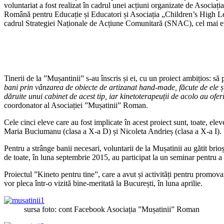
voluntariat a fost realizat în cadrul unei acțiuni organizate de Asoc
Română pentru Educație și Educatori și Asociația „Children’s High Leve
cadrul Strategiei Naționale de Acțiune Comunitară (SNAC), cel mai ex
Tinerii de la ”Mușantinii” s-au înscris și ei, cu un proiect ambițios: să
bani prin vânzarea de obiecte de artizanat hand-made, făcute de ele și
dăruite unui cabinet de acest tip, iar kinetoterapeuții de acolo au ofe
coordonator al Asociației ”Mușatinii” Roman.
Cele cinci eleve care au fost implicate în acest proiect sunt, toate,
Maria Buciumanu (clasa a X-a D) și Nicoleta Andrieș (clasa a X-a I).
Pentru a strânge banii necesari, voluntarii de la Mușatinii au gătit brio
de toate, în luna septembrie 2015, au participat la un seminar pentru a 
Proiectul ”Kineto pentru tine”, care a avut și activități pentru promovar
vor pleca într-o vizită bine-meritată la București, în luna aprilie.
sursa foto: cont Facebook Asociația ”Mușatinii” Roman