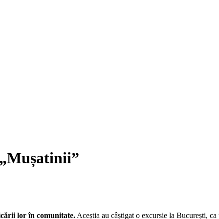
 „Mușatinii”
cării lor în comunitate.
Aceștia au câștigat o excursie la București, ca