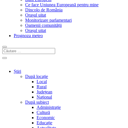
Ce face Uniunea Europeană pentru mine
Dincolo de România
Orașul uitat
Monitorizare parlamentari
Oamenii comunității
Orașul uitat
Prognoza meteo
Știri
După locație
Local
Rural
Județean
Național
După subiect
Administrație
Cultură
Economic
Educație
Actualitate