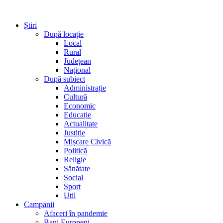
Știri
După locație
Local
Rural
Județean
Național
După subiect
Administrație
Cultură
Economic
Educație
Actualitate
Justiție
Mișcare Civică
Politică
Religie
Sănătate
Social
Sport
Util
Campanii
Afaceri în pandemie
Bani Europeni