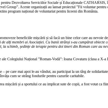
iația pentru Dezvoltarea Serviciilor Sociale și Educaționale CATHARSIS,
l Group”. Aceste organizații au lansat proiectul ”Fii voluntar pentru c
tins program național de voluntariat pentru liceeni din România.
 promoveze beneficiile mișcării și să facă un bine celor care au nevoie de
 de alți membri ai Asociației. Cu banii strânși s-au cumpărat obiecte ce
rit, la schimb, ședințe de terapie pentru doi tineri din Roman care au ne
 eleve ale Colegiului Național ”Roman-Vodă”: Ioana Covataru (clasa a X-
șe – pe care mai apoi le-au vândut, au participat la un târg de solidaritat
învăța cum se strâng fondurile pentru cazurile caritabile.
ea mișcării și a sportului ce au implicat sute de copii, a fost votat ca fi