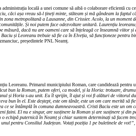
ca administrația locală a unei comune să aibă o colaborare eficientă cu cea
ciu, căci așa vreau să-l țineți minte, stăteam și mă gândeam la faptul 
 zona metropolitană a Lausanne, din Crissier. Acolo, la un moment da
 comunitățile. Și noi putem face odezvoltare unitară. Laurențiu leorean
pe măsură, dacă nu are oameni care să înțeleagă ce înseamnă viitor și
i Baciu și Leoreanu trebuie să fie ca în Elveția, să funcționeze pentru b
ozmanciuc, președintele PNL Neamț.
nțiu Leoreanu. Primarul municipiului Roman, care candidează pentru un 
cut bun la Roman, putem oferi, ca model, și la Horia: trotuare, drumur
l și Horia s-au unit. Eu îl sprijin, îl ajut și voi fi alături de viitoru
ceva bun în el. Este deștept, este om tânăr, este un om care merită să f
ea ce se întâmplă în comuna dumneavoastră. Cristi Baciu este un om car
meni faini. El nu e singur, are susținere la Roman și are susținere și 
o echipă puternică în Neamț și chiar suntem determinați să facem treabă.
 unul pentru Consiliul Județean. Votați poziția 1 pe buletinele de vot!”