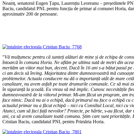
Neamț, senatorul Eugen Țapu, Laurențiu Leoreanu – președintele PNL R
Baciu, candidatul PNL pentru funcția de primar al comunei Horia, dar ș
aproximativ 200 de persoane.
”
Vă mulțumesc pentru că sunteți alături de mine și de echipa de consi
întoarcă în comuna Horia. Ne aflăm pe ultima sută de metri din aceast
merităm un viitor mai bun, decent. Dacă în 16 ani s-a bătut pasul pe
ci am decis să înving. Majoritatea dintre dumneavoastră mă cunoașteț
problemelor. Actuala conducere nu dă o importanță atât de mare cetățe
canalizare, nu avem asfalt pe toate drumurile comunale. Ce să mai zic
în siguranță la școală. Eu vreau să mă implic. Cunosc necesitățile fie
dumneavoastră de la viitorul primar. Mi-am făcut un program, am trasa
face nimic. Dacă nu ai o echipă, dacă primarul nu face o echipă cu cei
actualul primar nu a făcut echipă – nici cu Consiliul Local, nici cu vi
Atunci, cum să faci față nevoilor? Proiecte, pe hârtie, s-au făcut, da
ani, ca să avem canalizare toată comuna. Știm care sunt prioritățile
Cristian Baciu, candidatul PNL pentru Primăria Horia.