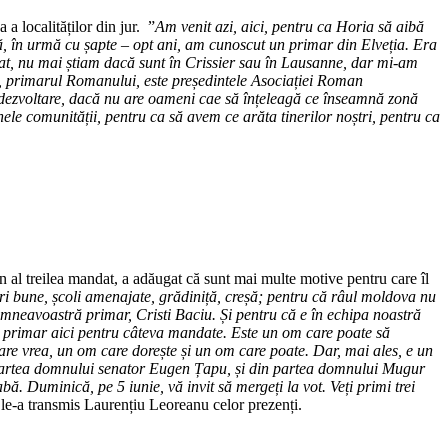
 a localităților din jur. ”
Am venit azi, aici, pentru ca Horia să aibă
că, în urmă cu șapte – opt ani, am cunoscut un primar din Elveția. Era
t, nu mai știam dacă sunt în Crissier sau în Lausanne, dar mi-am
u, primarul Romanului, este președintele Asociației Roman
 dezvoltare, dacă nu are oameni cae să înțeleagă ce înseamnă zonă
inele comunității, pentru ca să avem ce arăta tinerilor noștri, pentru ca
al treilea mandat, a adăugat că sunt mai multe motive pentru care îl
i bune, școli amenajate, grădiniță, creșă; pentru că râul moldova nu
l dumneavoastră primar, Cristi Baciu. Și pentru că e în echipa noastră
ie primar aici pentru câteva mandate. Este un om care poate să
e vrea, un om care dorește și un om care poate. Dar, mai ales, e un
din partea domnului senator Eugen Țapu, și din partea domnului Mugur
 Duminică, pe 5 iunie, vă invit să mergeți la vot. Veți primi trei
,
le-a transmis Laurențiu Leoreanu celor prezenți.