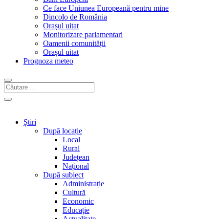
Ce face Uniunea Europeană pentru mine
Dincolo de România
Orașul uitat
Monitorizare parlamentari
Oamenii comunității
Orașul uitat
Prognoza meteo
Știri
După locație
Local
Rural
Județean
Național
După subiect
Administrație
Cultură
Economic
Educație
Actualitate