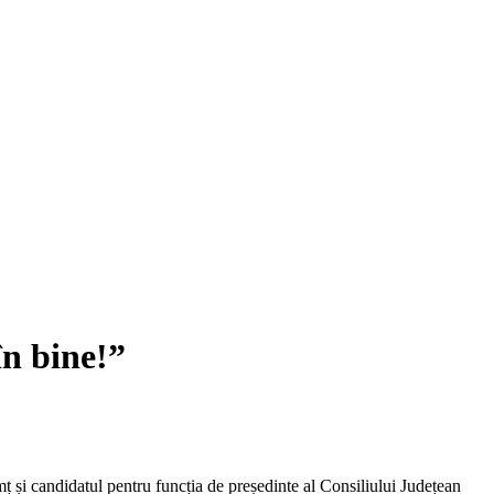
în bine!”
și candidatul pentru funcția de președinte al Consiliului Județean