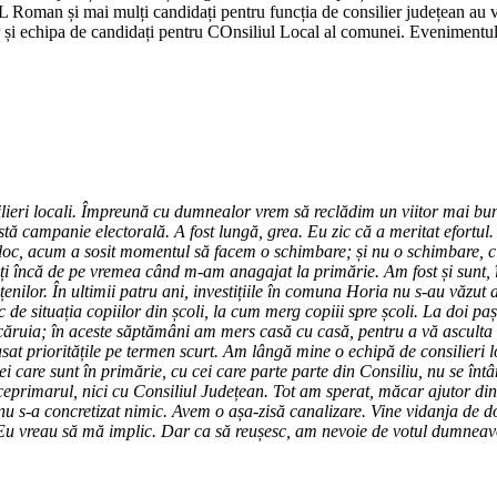
oman și mai mulți candidați pentru funcția de consilier județean au ven
i echipa de candidați pentru COnsiliul Local al comunei. Evenimentul po
lieri locali. Împreună cu dumnealor vrem să reclădim un viitor mai bun, 
ă campanie electorală. A fost lungă, grea. Eu zic că a meritat efortul.
 loc, acum a sosit momentul să facem o schimbare; și nu o schimbare, 
i încă de pe vremea când m-am anagajat la primărie. Am fost și sunt, 
nilor. În ultimii patru ani, investițiile în comuna Horia nu s-au văzut
 de situația copiilor din școli, la cum merg copiii spre școli. La doi p
căruia; în aceste săptămâni am mers casă cu casă, pentru a vă asculta și
t prioritățile pe termen scurt. Am lângă mine o echipă de consilieri lo
 care sunt în primărie, cu cei care parte parte din Consiliu, nu se întâ
ceprimarul, nici cu Consiliul Județean. Tot am sperat, măcar ajutor din 
r nu s-a concretizat nimic. Avem o așa-zisă canalizare. Vine vidanja de d
. Eu vreau să mă implic. Dar ca să reușesc, am nevoie de votul dumneav