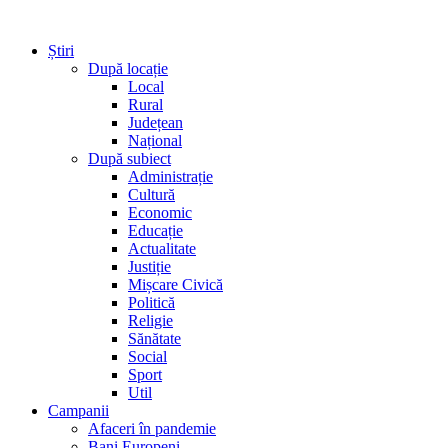
Știri
După locație
Local
Rural
Județean
Național
După subiect
Administrație
Cultură
Economic
Educație
Actualitate
Justiție
Mișcare Civică
Politică
Religie
Sănătate
Social
Sport
Util
Campanii
Afaceri în pandemie
Bani Europeni