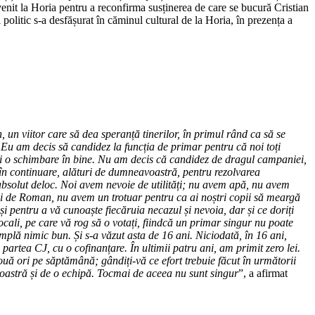
it la Horia pentru a reconfirma susținerea de care se bucură Cristian
litic s-a desfășurat în căminul cultural de la Horia, în prezența a
un viitor care să dea speranță tinerilor, în primul rând ca să se
 Eu am decis să candidez la funcția de primar pentru că noi toți
ci o schimbare în bine. Nu am decis că candidez de dragul campaniei,
în continuare, alături de dumneavoastră, pentru rezolvarea
 absolut deloc. Noi avem nevoie de utilități; nu avem apă, nu avem
ași de Roman, nu avem un trotuar pentru ca ai noștri copii să meargă
 pentru a vă cunoaște fiecăruia necazul și nevoia, dar și ce doriți
cali, pe care vă rog să o votați, fiindcă un primar singur nu poate
mplă nimic bun. Și s-a văzut asta de 16 ani. Niciodată, în 16 ani,
partea CJ, cu o cofinanțare. În ultimii patru ani, am primit zero lei.
ouă ori pe săptămână; gândiți-vă ce efort trebuie făcut în următorii
oastră și de o echipă. Tocmai de aceea nu sunt singur
”, a afirmat