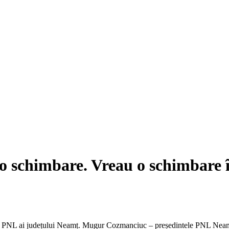
o schimbare. Vreau o schimbare 
rii PNL ai județului Neamț. Mugur Cozmanciuc – președintele PNL Neamț 