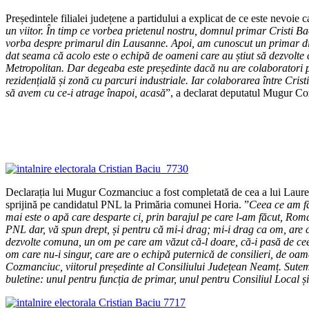
Președintele filialei județene a partidului a explicat de ce este nevoie 
un viitor. În timp ce vorbea prietenul nostru, domnul primar Cristi Ba
vorba despre primarul din Lausanne. Apoi, am cunoscut un primar din
dat seama că acolo este o echipă de oameni care au știut să dezvolte
Metropolitan. Dar degeaba este președinte dacă nu are colaboratori 
rezidențială și zonă cu parcuri industriale. Iar colaborarea între Crist
să avem cu ce-i atrage înapoi, acasă
”, a declarat deputatul Mugur C
Declarația lui Mugur Cozmanciuc a fost completată de cea a lui Laure
sprijină pe candidatul PNL la Primăria comunei Horia. ”
Ceea ce am fă
mai este o apă care desparte ci, prin barajul pe care l-am făcut, Romanu
PNL dar, vă spun drept, și pentru că mi-i drag; mi-i drag ca om, are 
dezvolte comuna, un om pe care am văzut că-l doare, că-i pasă de ce
om care nu-i singur, care are o echipă puternică de consilieri, de oa
Cozmanciuc, viitorul președinte al Consiliului Județean Neamț. Sutem 
buletine: unul pentru funcția de primar, unul pentru Consiliul Local și