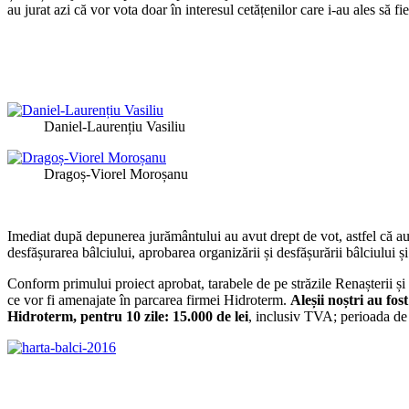
au jurat azi că vor vota doar în interesul cetățenilor care i-au ales să fie
Daniel-Laurențiu Vasiliu
Dragoș-Viorel Moroșanu
Imediat după depunerea jurământului au avut drept de vot, astfel că au l
desfășurarea bâlciului, aprobarea organizării și desfășurării bâlciului ș
Conform primului proiect aprobat, tarabele de pe străzile Renașterii și 
ce vor fi amenajate în parcarea firmei Hidroterm.
Aleșii noștri au fos
Hidroterm, pentru 10 zile: 15.000 de lei
, inclusiv TVA; perioada de î