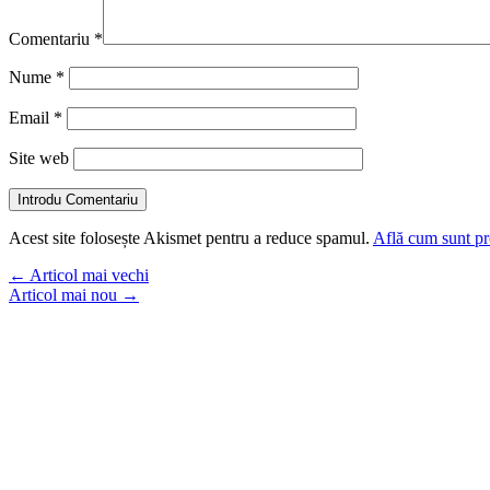
Comentariu
*
Nume
*
Email
*
Site web
Introdu Comentariu
Acest site folosește Akismet pentru a reduce spamul.
Află cum sunt pro
←
Articol mai vechi
Articol mai nou
→