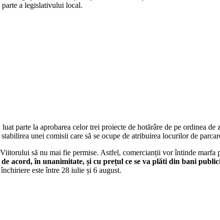
 parte a legislativului local.
uat parte la aprobarea celor trei proiecte de hotărâre de pe ordinea de zi
i stabilirea unei comisii care să se ocupe de atribuirea locurilor de parcar
Viitorului să nu mai fie permise. Astfel, comercianții vor întinde marfa 
t de acord, în unanimitate, și cu prețul ce se va plăti din bani publ
nchiriere este între 28 iulie și 6 august.