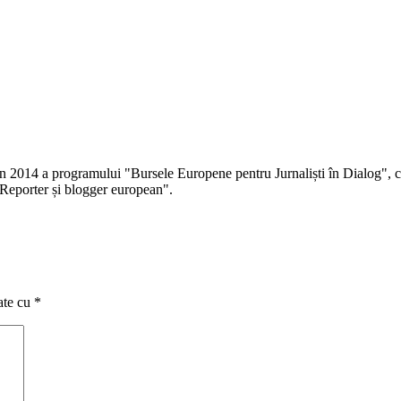
 în 2014 a programului "Bursele Europene pentru Jurnaliști în Dialog", co
Reporter și blogger european".
ate cu
*