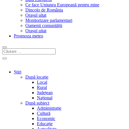
Ce face Uniunea Europeană pentru mine
Dincolo de România
Orașul uitat
Monitorizare parlamentari
Oamenii comunității
Orașul uitat
Prognoza meteo
Știri
După locație
Local
Rural
Județean
Național
După subiect
Administrație
Cultură
Economic
Educație
Actualitate