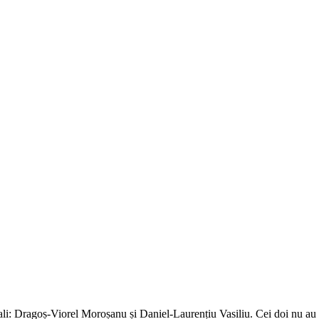
ali: Dragoș-Viorel Moroșanu și Daniel-Laurențiu Vasiliu. Cei doi nu au put