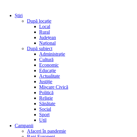
Știri
După locație
Local
Rural
Județean
Național
După subiect
Administrație
Cultură
Economic
Educație
Actualitate
Justiție
Mișcare Civică
Politică
Religie
Sănătate
Social
Sport
Util
Campanii
Afaceri în pandemie
Bani Europeni