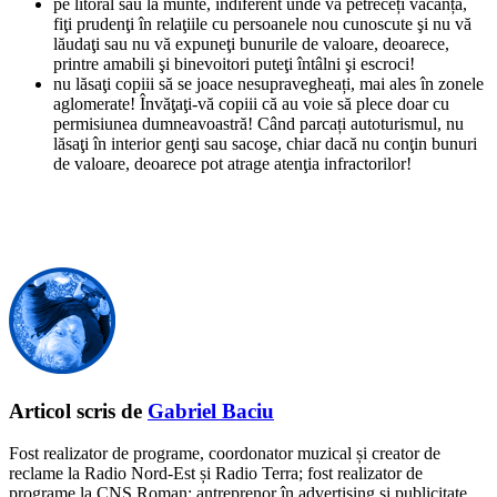
pe litoral sau la munte, indiferent unde vă petreceți vacanța,
fiţi prudenţi în relaţiile cu persoanele nou cunoscute şi nu vă
lăudaţi sau nu vă expuneţi bunurile de valoare, deoarece,
printre amabili şi binevoitori puteţi întâlni şi escroci!
nu lăsaţi copiii să se joace nesupravegheați, mai ales în zonele
aglomerate! Învăţaţi-vă copiii că au voie să plece doar cu
permisiunea dumneavoastră! Când parcați autoturismul, nu
lăsaţi în interior genţi sau sacoşe, chiar dacă nu conţin bunuri
de valoare, deoarece pot atrage atenţia infractorilor!
Articol scris de
Gabriel Baciu
Fost realizator de programe, coordonator muzical și creator de
reclame la Radio Nord-Est și Radio Terra; fost realizator de
programe la CNS Roman; antreprenor în advertising și publicitate