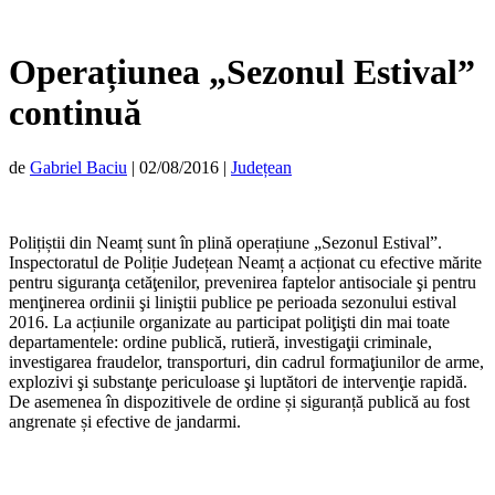
Operațiunea „Sezonul Estival”
continuă
de
Gabriel Baciu
|
02/08/2016
|
Județean
Polițiștii din Neamț sunt în plină operațiune „Sezonul Estival”.
Inspectoratul de Poliție Județean Neamț a acționat cu efective mărite
pentru siguranţa cetăţenilor, prevenirea faptelor antisociale şi pentru
menţinerea ordinii şi liniştii publice pe perioada sezonului estival
2016. La acțiunile organizate au participat poliţişti din mai toate
departamentele: ordine publică, rutieră, investigaţii criminale,
investigarea fraudelor, transporturi, din cadrul formaţiunilor de arme,
explozivi şi substanţe periculoase şi luptători de intervenţie rapidă.
De asemenea în dispozitivele de ordine și siguranță publică au fost
angrenate și efective de jandarmi.