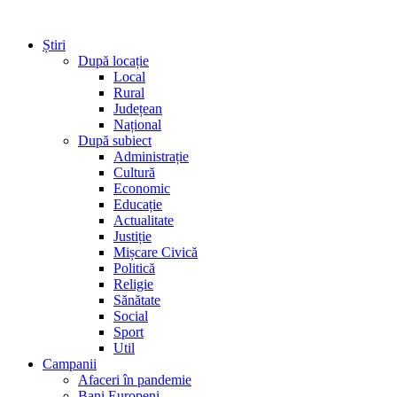
Știri
După locație
Local
Rural
Județean
Național
După subiect
Administrație
Cultură
Economic
Educație
Actualitate
Justiție
Mișcare Civică
Politică
Religie
Sănătate
Social
Sport
Util
Campanii
Afaceri în pandemie
Bani Europeni