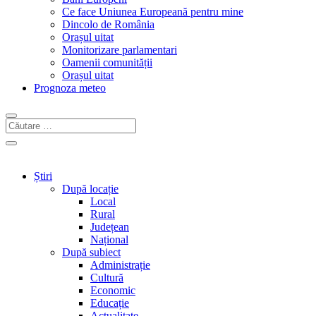
Ce face Uniunea Europeană pentru mine
Dincolo de România
Orașul uitat
Monitorizare parlamentari
Oamenii comunității
Orașul uitat
Prognoza meteo
Știri
După locație
Local
Rural
Județean
Național
După subiect
Administrație
Cultură
Economic
Educație
Actualitate