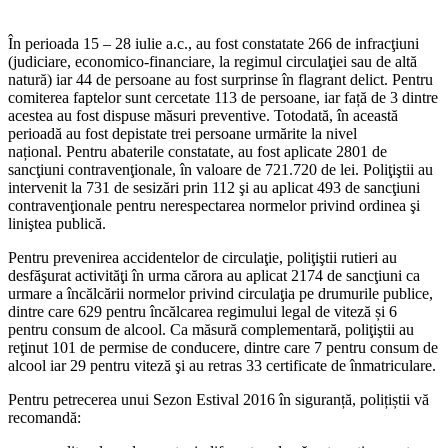
În perioada 15 – 28 iulie a.c., au fost constatate 266 de infracţiuni
(judiciare, economico-financiare, la regimul circulaţiei sau de altă
natură) iar 44 de persoane au fost surprinse în flagrant delict. Pentru
comiterea faptelor sunt cercetate 113 de persoane, iar față de 3 dintre
acestea au fost dispuse măsuri preventive. Totodată, în această
perioadă au fost depistate trei persoane urmărite la nivel
național. Pentru abaterile constatate, au fost aplicate 2801 de
sancţiuni contravenţionale, în valoare de 721.720 de lei. Poliţiştii au
intervenit la 731 de sesizări prin 112 şi au aplicat 493 de sancţiuni
contravenţionale pentru nerespectarea normelor privind ordinea şi
liniştea publică.
Pentru prevenirea accidentelor de circulaţie, poliţiştii rutieri au
desfăşurat activităţi în urma cărora au aplicat 2174 de sancţiuni ca
urmare a încălcării normelor privind circulaţia pe drumurile publice,
dintre care 629 pentru încălcarea regimului legal de viteză și 6
pentru consum de alcool. Ca măsură complementară, poliţiştii au
reţinut 101 de permise de conducere, dintre care 7 pentru consum de
alcool iar 29 pentru viteză şi au retras 33 certificate de înmatriculare.
Pentru petrecerea unui Sezon Estival 2016 în siguranță, polițiștii vă
recomandă: