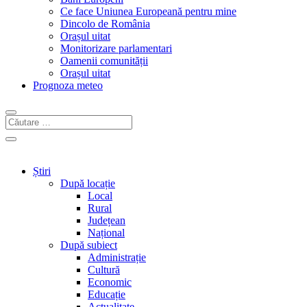
Ce face Uniunea Europeană pentru mine
Dincolo de România
Orașul uitat
Monitorizare parlamentari
Oamenii comunității
Orașul uitat
Prognoza meteo
Știri
După locație
Local
Rural
Județean
Național
După subiect
Administrație
Cultură
Economic
Educație
Actualitate