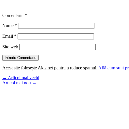
Comentariu
*
Nume
*
Email
*
Site web
Introdu Comentariu
Acest site folosește Akismet pentru a reduce spamul.
Află cum sunt pro
←
Articol mai vechi
Articol mai nou
→