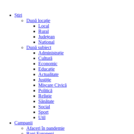
Știri
După locație
Local
Rural
Județean
Național
După subiect
Administrație
Cultură
Economic
Educație
Actualitate
Justiție
Mișcare Civică
Politică
Religie
Sănătate
Social
Sport
Util
Campanii
Afaceri în pandemie
Bani Europeni