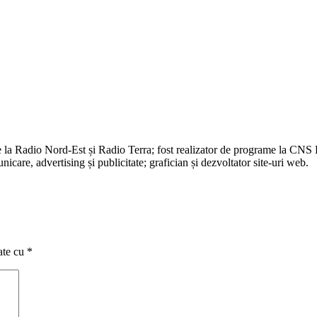
e la Radio Nord-Est și Radio Terra; fost realizator de programe la CNS
are, advertising și publicitate; grafician și dezvoltator site-uri web.
ate cu
*