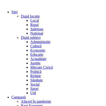
Știri
După locație
Local
Rural
Județean
Național
După subiect
Administrație
Cultură
Economic
Educație
Actualitate
Justiție
Mișcare Civică
Politică
Religie
Sănătate
Social
Sport
Util
Campanii
Afaceri în pandemie
Bani Europeni