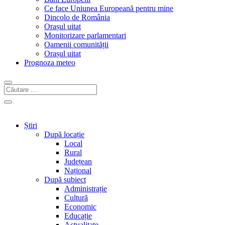
Ce face Uniunea Europeană pentru mine
Dincolo de România
Orașul uitat
Monitorizare parlamentari
Oamenii comunității
Orașul uitat
Prognoza meteo
Știri
După locație
Local
Rural
Județean
Național
După subiect
Administrație
Cultură
Economic
Educație
Actualitate