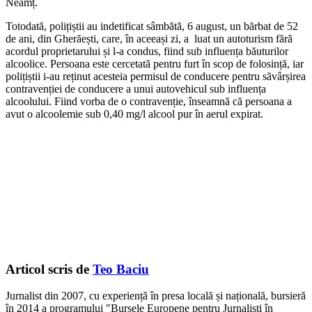
Neamț.
Totodată, polițiștii au indetificat sâmbătă, 6 august, un bărbat de 52
de ani, din Gherăești, care, în aceeași zi, a luat un autoturism fără
acordul proprietarului și l-a condus, fiind sub influența băuturilor
alcoolice. Persoana este cercetată pentru furt în scop de folosință, iar
polițiștii i-au reținut acesteia permisul de conducere pentru săvârșirea
contravenției de conducere a unui autovehicul sub influența
alcoolului. Fiind vorba de o contravenție, înseamnă că persoana a
avut o alcoolemie sub 0,40 mg/l alcool pur în aerul expirat.
Articol scris de
Teo Baciu
Jurnalist din 2007, cu experiență în presa locală și națională, bursieră
în 2014 a programului "Bursele Europene pentru Jurnaliști în