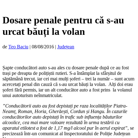
Dosare penale pentru că s-au
urcat băuți la volan
de
Teo Baciu
|
08/08/2016
|
Județean
Șapte conducători auto s-au ales cu dosare penale după ce au fost
trași pe dreapta de polițiștii rutieri. S-a întâmplat la sfârșitul de
săptămână trecut, iar cei mai mulți șoferi – trei la număr – sunt acum
acercetați penal din cauză că s-au urcat băuți la volan. Alți doi erau
șoferi fără permis, iar un alt conducător auto a fost prins la volanul
unui autoturism neînmatriculat.
”Conducătorii auto au fost depistați pe raza localităților Piatra-
Neamț, Roman, Horia, Gherăești, Cordun și Hangu. În cazurile
conducătorilor auto depistați în trafic sub influența băuturilor
alcoolice, cea mai mare valoare rezultată în urma testării cu
aparatul etilotest a fost de 1,17 mg/l alcool pur în aerul expirat”
, se
precizează într-un comunicat al Inspectoratului de Poliție Județean