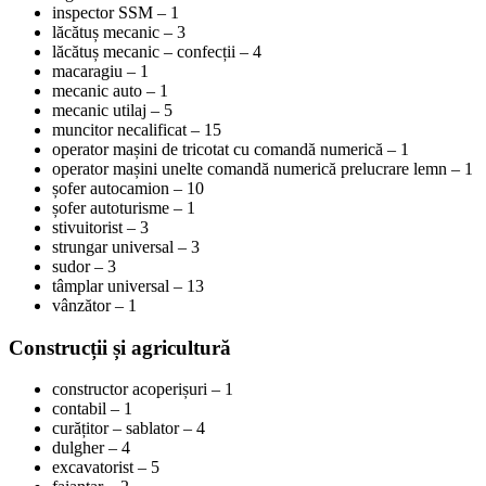
inspector SSM – 1
lăcătuș mecanic – 3
lăcătuș mecanic – confecții – 4
macaragiu – 1
mecanic auto – 1
mecanic utilaj – 5
muncitor necalificat – 15
operator mașini de tricotat cu comandă numerică – 1
operator mașini unelte comandă numerică prelucrare lemn – 1
șofer autocamion – 10
șofer autoturisme – 1
stivuitorist – 3
strungar universal – 3
sudor – 3
tâmplar universal – 13
vânzător – 1
Construcții și agricultură
constructor acoperișuri – 1
contabil – 1
curățitor – sablator – 4
dulgher – 4
excavatorist – 5