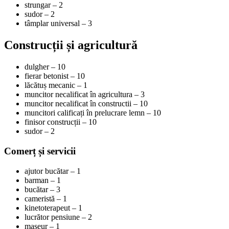
strungar – 2
sudor – 2
tâmplar universal – 3
Construcții și agricultură
dulgher – 10
fierar betonist – 10
lăcătuș mecanic – 1
muncitor necalificat în agricultura – 3
muncitor necalificat în constructii – 10
muncitori calificați în prelucrare lemn – 10
finisor construcții – 10
sudor – 2
Comerț și servicii
ajutor bucătar – 1
barman – 1
bucătar – 3
cameristă – 1
kinetoterapeut – 1
lucrător pensiune – 2
maseur – 1