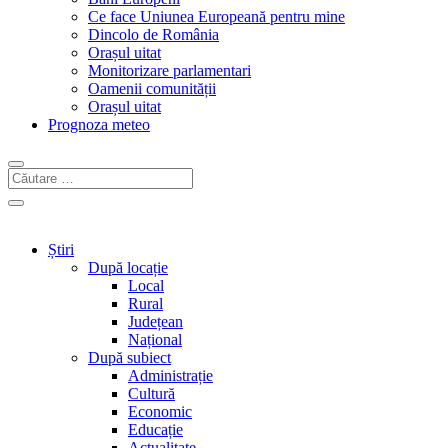
Ce face Uniunea Europeană pentru mine
Dincolo de România
Orașul uitat
Monitorizare parlamentari
Oamenii comunității
Orașul uitat
Prognoza meteo
Știri
După locație
Local
Rural
Județean
Național
După subiect
Administrație
Cultură
Economic
Educație
Actualitate