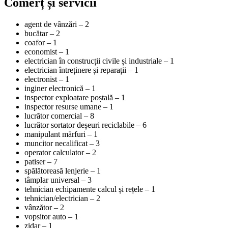
Comerț și servicii
agent de vânzări – 2
bucătar – 2
coafor – 1
economist – 1
electrician în construcții civile și industriale – 1
electrician întreținere și reparații – 1
electronist – 1
inginer electronică – 1
inspector exploatare poștală – 1
inspector resurse umane – 1
lucrător comercial – 8
lucrător sortator deșeuri reciclabile – 6
manipulant mărfuri – 1
muncitor necalificat – 3
operator calculator – 2
patiser – 7
spălătoreasă lenjerie – 1
tâmplar universal – 3
tehnician echipamente calcul și rețele – 1
tehnician/electrician – 2
vânzător – 2
vopsitor auto – 1
zidar – 1