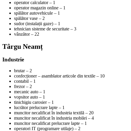
operator calculator – 1
operator magazin online – 1
spălător autovehicule – 1
spălător vase – 2
sudor (instalații gaze) – 1
tehnician sisteme de securitate – 3
vânzător – 22
Târgu Neamț
Industrie
brutar – 2
confecționer – asamblator articole din textile – 10
contabil – 1
frezor – 2
mecanic auto – 1
vopsitor auto – 1
tinichigiu carosier – 1
lucrător prelucrare lapte – 1
muncitor necalificat în industria textilă – 20
muncitor necalificat în industria mobilei – 4
muncitor necalificat prelucrare lapte – 1
operatori IT (programare utilaje) – 2