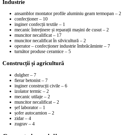
Industrie
ansamblor montator profile aluminiu geam termopan – 2
confecționer – 10
inginer confecții textile – 1
mecanic întreținere și reparații mașini de cusut – 2
muncitor necalificat – 17
muncitor necalificat în silvicultură – 2
operator – confecționer industrie îmbrăcăminte – 7
turnător produse ceramice – 5
Construcții și agricultură
dulgher – 7
fierar betonist – 7
inginer construcții civile – 6
izolator termic – 2
mecanic utilaje – 2
muncitor necalificat – 2
șef laborator – 1
șofer autocamion – 2
zidar – 4
zugrav – 4