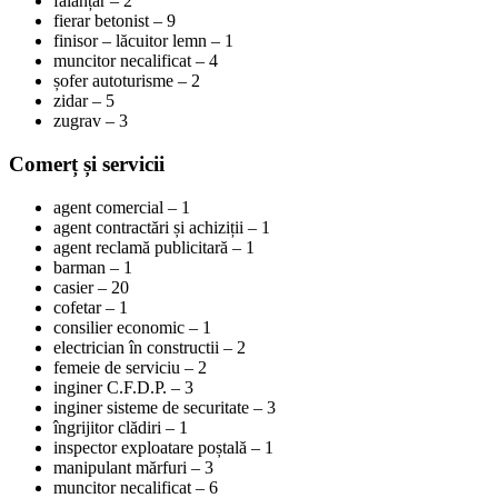
faianțar – 2
fierar betonist – 9
finisor – lăcuitor lemn – 1
muncitor necalificat – 4
șofer autoturisme – 2
zidar – 5
zugrav – 3
Comerț și servicii
agent comercial – 1
agent contractări și achiziții – 1
agent reclamă publicitară – 1
barman – 1
casier – 20
cofetar – 1
consilier economic – 1
electrician în constructii – 2
femeie de serviciu – 2
inginer C.F.D.P. – 3
inginer sisteme de securitate – 3
îngrijitor clădiri – 1
inspector exploatare poștală – 1
manipulant mărfuri – 3
muncitor necalificat – 6