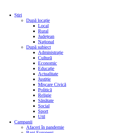
Știri
După locație
Local
Rural
Județean
Național
După subiect
Administrație
Cultură
Economic
Educație
Actualitate
Justiție
Mișcare Civică
Politică
Religie
Sănătate
Social
Sport
Util
Campanii
Afaceri în pandemie
Bani Europeni