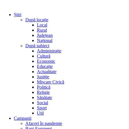
Știri
După locație
Local
Rural
Județean
Național
După subiect
Administrație
Cultură
Economic
Educație
Actualitate
Justiție
Mișcare Civică
Politică
Religie
Sănătate
Social
Sport
Util
Campanii
Afaceri în pandemie
Bani Europeni