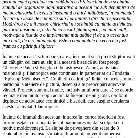
permanenței eparhiale sub oblăduirea IPS Ioachim de a schimba
statutul de organizare administrativă a acestui loc sub denumirea de
metoc chiriarhal. aceasta înseamnă o mică mănăstire, în momentul
în care un lăcaș de cult intră sub îndrumarea directă a episcopului.
Hotărârea de a fi metoc chiriarhal nu schimbă cu nimic activitatea
pastoral-misionară, activitatea social-filantropică; ba, mai mult,
motivația a fost de a o implementa mai adânc și de a o accentua
mai mult, de a o îmbunătăți. Este o continuitate a ceea ce a fost
frumos cu părinții slujitori
”.
Înainte de această schimbare, care a însemnat și că preot slujitor va fi
un călugăr, cei care au slujit la această biserică au fost preoții
Gheorghe Paleu și Bogdan Gherasimescu. Acum, activitatea
misionară și filantropică este continuată în parteneriat cu Fundația
”Episcop Melchisedec”. Copiii din cadrul grădiniței cu același nume
participă la ateliere de pictură, desen și alte preocupări adecvate
vârstei. Proiecte sunt mai multe, inclusiv unul prin care să se acorde
rechizite mai multor copii acum, la început de an școlar, dar totul
depinde de activitatea econimică a bisericii, care susține derularea
acestor activități filantropice.
Înainte de hramul din acest an, intrarea în curtea bisericii a fost
înfrumusețată cu o poartă în stil maramureșan, dar sculptată cu
motive moldovenești. La slujba de priveghere din seara de 8
septembrie, în avansul sărbătorii hramului, au venit numeroși