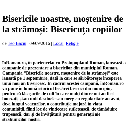
Bisericile noastre, moștenire de
la strămoși: Bisericuța copiilor
de
Teo Baciu
|
09/09/2016
|
Local
,
Religie
înRoman.ro, în parteneriat cu Protopopiatul Roman, lansează o
campanie de prezentare a bisericilor din municipiul Roman.
Campania ”Bisericile noastre, moștenire de la strămoși” este
lansată pe 1 septembrie, dată la care se sărbătorește începerea
unui nou an bisericesc. În cadrul acestei campanii, înRoman.ro
va pune în lumină istoricul fiecărei biserici din muncipiu,
pentru că lăcașurile de cult în care mulți dintre noi au fost
botezați, și-au unit destinele sau merg cu regularitate au avut,
de-a lungul veacurilor, o contribuție majoră în viața
comunității, fiind loc de vindecare sufletească, de tămăduire
trupească, dar și de învățătură pentru generații ale
străbunicilor noștri.