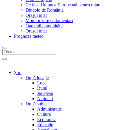
Ce face Uniunea Europeană pentru mine
Dincolo de România
Orașul uitat
Monitorizare parlamentari
Oamenii comunității
Orașul uitat
Prognoza meteo
Știri
După locație
Local
Rural
Județean
Național
După subiect
Administrație
Cultură
Economic
Educație
Actualitate