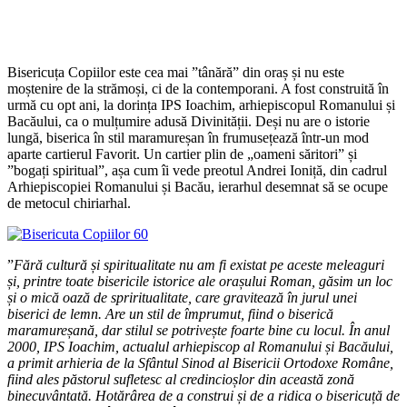
Bisericuța Copiilor este cea mai ”tânără” din oraș și nu este
moștenire de la strămoși, ci de la contemporani. A fost construită în
urmă cu opt ani, la dorința IPS Ioachim, arhiepiscopul Romanului și
Bacăului, ca o mulțumire adusă Divinității. Deși nu are o istorie
lungă, biserica în stil maramureșan în frumusețează într-un mod
aparte cartierul Favorit. Un cartier plin de „oameni săritori” și
”bogați spiritual”, așa cum îi vede preotul Andrei Ioniță, din cadrul
Arhiepiscopiei Romanului și Bacău, ierarhul desemnat să se ocupe
de metocul chiriarhal.
”
Fără cultură și spiritualitate nu am fi existat pe aceste meleaguri
și, printre toate bisericile istorice ale orașului Roman, găsim un loc
și o mică oază de spriritualitate, care gravitează în jurul unei
biserici de lemn. Are un stil de împrumut, fiind o biserică
maramureșană, dar stilul se potrivește foarte bine cu locul. În anul
2000, IPS Ioachim, actualul arhiepiscop al Romanului și Bacăului,
a primit arhieria de la Sfântul Sinod al Bisericii Ortodoxe Române,
fiind ales păstorul sufletesc al credincioșlor din această zonă
binecuvântată. Hotărârea de a construi și de a ridica o bisericuță de