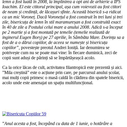
lemn a fost luată în 2008, la împlinirea a opt ani de arhierie a IPS
Ioachim. El este ctitorul principal, așa cum voievozii au fost ctitori
de neam și credință, de lăcașuri sfinte. Această biserică s-a ridicat
ca un mic Voroneț. Dacă Voronețul a fost construit în trei luni și trei
zile, bisericuța de lemn în stil maramureșan a fost construită exact
în 40 de zile a Postului celui mare a anului 2008. Adică s-a început
pe 2 martie și a fost montată pe temelie (temelie realizată de
inginerul Eugen Borș) pe 27 aprilie, în Sâmbăta Mare. Dorința sa a
fost de a o dărui copiilor, de aceea se numește și bisericuța
copiilor”,
povestește preotul Andrei Ioniță
.
Iar denumirea se
potrivește cum nu se poate mai vine: în fiecare duminică, zeci de
copii sunt aduși de părinți să se împărtășeașcă acolo.
Ca la orice lăcas de cult, activitatea filantropică este prezentă și aici.
”Mila creștină” este o acțiune prin care, pe parcursul anului școlar,
mai mulți copii primesc o masă caldă în clădirea din spatele bisericii,
acolo unde este amenajat un spațiu multifuncțional.
”
Anul acesta a fost, începând cu data de 1 iunie, o hotărâre a