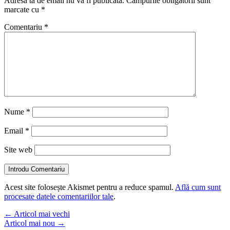
Adresa ta de email nu va fi publicată.
Câmpurile obligatorii sunt
marcate cu
*
Comentariu
*
Nume
*
Email
*
Site web
Introdu Comentariu
Acest site folosește Akismet pentru a reduce spamul.
Află cum sunt
procesate datele comentariilor tale
.
←
Articol mai vechi
Articol mai nou
→