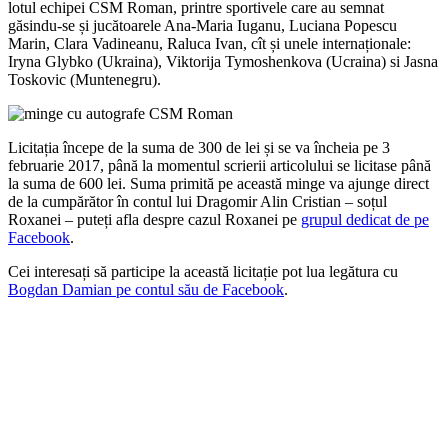
lotul echipei CSM Roman, printre sportivele care au semnat
găsindu-se și jucătoarele Ana-Maria Iuganu, Luciana Popescu
Marin, Clara Vadineanu, Raluca Ivan, cît și unele internaționale:
Iryna Glybko (Ukraina), Viktorija Tymoshenkova (Ucraina) si Jasna
Toskovic (Muntenegru).
Licitația începe de la suma de 300 de lei și se va încheia pe 3
februarie 2017, până la momentul scrierii articolului se licitase până
la suma de 600 lei. Suma primită pe această minge va ajunge direct
de la cumpărător în contul lui Dragomir Alin Cristian – soțul
Roxanei – puteți afla despre cazul Roxanei pe
grupul dedicat de pe
Facebook
.
Cei interesați să participe la această licitație pot lua legătura cu
Bogdan Damian pe contul său de Facebook
.