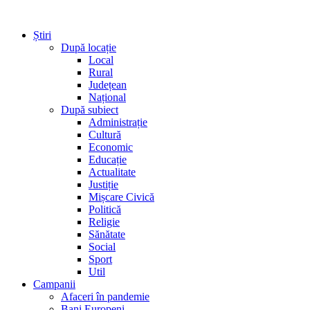
Știri
După locație
Local
Rural
Județean
Național
După subiect
Administrație
Cultură
Economic
Educație
Actualitate
Justiție
Mișcare Civică
Politică
Religie
Sănătate
Social
Sport
Util
Campanii
Afaceri în pandemie
Bani Europeni