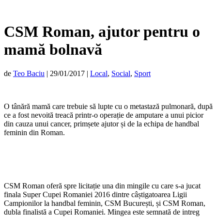
CSM Roman, ajutor pentru o
mamă bolnavă
de
Teo Baciu
|
29/01/2017
|
Local
,
Social
,
Sport
O tânără mamă care trebuie să lupte cu o metastază pulmonară, după
ce a fost nevoită treacă printr-o operație de amputare a unui picior
din cauza unui cancer, primșete ajutor și de la echipa de handbal
feminin din Roman.
CSM Roman oferă spre licitație una din mingile cu care s-a jucat
finala Super Cupei Romaniei 2016 dintre câștigatoarea Ligii
Campionilor la handbal feminin, CSM București, și CSM Roman,
dubla finalistă a Cupei Romaniei. Mingea este semnată de intreg