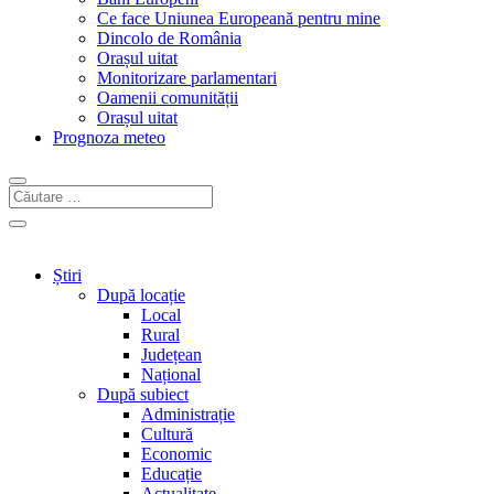
Ce face Uniunea Europeană pentru mine
Dincolo de România
Orașul uitat
Monitorizare parlamentari
Oamenii comunității
Orașul uitat
Prognoza meteo
Știri
După locație
Local
Rural
Județean
Național
După subiect
Administrație
Cultură
Economic
Educație
Actualitate