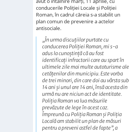
avut o întâlnire marţi, 11 aprilie, cu
conducerile Poliţiei Locale şi Poliţiei
Roman, în cadrul căreia s-a stabilit un
plan comun de prevenire a actelor
antisociale.
„
În urma discuţiilor purtate cu
conducerea Poliţiei Roman, mi s-a
adus la cunoştinţă că au fost
identificaţi infractorii care au spart în
ultimele zile mai multe autoturisme ale
cetăţenilor din municipiu. Este vorba
de trei minori, din care doi au vârsta sub
14 ani şi unul are 14 ani, însă acesta din
urmă nu are niciun act de identitate.
Poliţia Roman va lua măsurile
prevăzute de lege în acest caz.
Împreună cu Poliţia Roman şi Poliţia
Locală am stabilit un plan de măsuri
pentru a preveni astfel de fapte
”, a