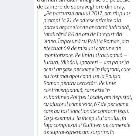
de camere de supraveghere din oraş.
„
Pe parcursul anului 2017, am răspuns
prompt la 21 de adrese primite din
partea organelor de anchetă judiciară,
totalizând 86 de ore de înregistrări
video. Împreună cu Poliţia Roman, am
efectuat 69 de misiuni comune de
monitorizare. Pe linia infracţională –
furturi, tâlhării, spargeri – am prins în
acest an şase persoane în flagrant, care
au fost mai apoi conduse la Poliţia
Roman pentru cercetări. Pe linie
contravenţională, care este în
subordinea Poliţiei Locale, am depistat,
cu ajutorul camerelor, 67 de persoane,
care au fost sancţionate conform legii.
Ca şi exemplu, la începutul anului, în
faţa complexului Gulliver, pe camerele
de supraveghere am surprins în