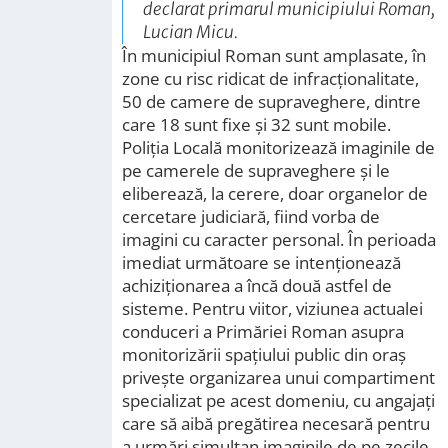
declarat primarul municipiului Roman,
Lucian Micu.
În municipiul Roman sunt amplasate, în
zone cu risc ridicat de infracţionalitate,
50 de camere de supraveghere, dintre
care 18 sunt fixe şi 32 sunt mobile.
Poliţia Locală monitorizează imaginile de
pe camerele de supraveghere şi le
eliberează, la cerere, doar organelor de
cercetare judiciară, fiind vorba de
imagini cu caracter personal. În perioada
imediat următoare se intenţionează
achiziţionarea a încă două astfel de
sisteme. Pentru viitor, viziunea actualei
conduceri a Primăriei Roman asupra
monitorizării spaţiului public din oraş
priveşte organizarea unui compartiment
specializat pe acest domeniu, cu angajaţi
care să aibă pregătirea necesară pentru
a urmări simultan imaginile de pe zecile