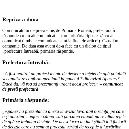
Repriza a doua
Comunicatului de presă emis de Primăria Roman, prefectura îi
răspunde cu un alt comunicat la care primăria ripostează cu alt
comunicat (ambele comunicate sunt la final de articol). C-așai în
campanie. De data asta avem de-a face cu un dialog de tipul
„prefectura întreabă, primăria răspunde.
Prefectura întreabă:
„A fost realizat un proiect tehnic de deviere a rețelei de apă potabilă
și canalizare conform mențiunii la punctul 7 din avizul Apaserv?
Dacă da, vă rog să prezentanți urgent acest proiect.” –
comunicat
de presă prefectură
Primăria răspunde:
„ApaServ a prezentat ca anexă la avizul favorabil o schiță, pe care
o și anexăm, conform căreia, sub parcarea etajată nu se aflau rețele
de apă ce trebuiau deviate. De acest lucru au luat știință toți factorii
de decizie care au semnat procesul verbal de recepție a lucrărilor.