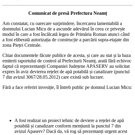
Comunicat de presă Prefectura Neamț
Am constatat, cu oarecare surprindere, încercarea lamentabilă a
domnului Lucian Micu de a ascunde adevărul în ceea ce privește
modul în care a fost încălcată legea de Primăria Roman atunci când
a fost eliberată autorizația de construcție a parcării supra-etajate din
zona Pieței Centrale.
Chiar documentele făcute publice de acesta, și care au stat și la baza
emiterii raportului de control al Prefecturii Neamț, arată fără echivoc
faptul că reprezentanții Companiei Județene APASERV au solicitat
expres în aviz devierea rețelei de apă potabilă și canalizare (punctul
7 din avizul 3067/28.05.2012) care există sub lucrare.
Fără a face referiri invesiție, îl întreb public pe domnul Lucian Micu:
A fost realizat un proiect tehnic de deviere a rețelei de apă
potabilă și canalizare conform mențiunii la punctul 7 din
avizul Apaserv? Dacă da, vă rog să prezentanți urgent acest