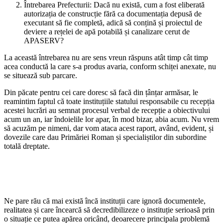
Întrebarea Prefecturii: Dacă nu există, cum a fost eliberată
autorizația de construcție fără ca documentația depusă de
executant să fie completă, adică să conțină și proiectul de
deviere a rețelei de apă potabilă și canalizare cerut de
APASERV?
La această întrebarea nu are sens vreun răspuns atât timp cât timp
acea conductă la care s-a produs avaria, conform schiței anexate, nu
se situează sub parcare.
Din păcate pentru cei care doresc să facă din țânțar armăsar, le
reamintim faptul că toate instituțiile statului responsabile cu recepția
acestei lucrări au semnat procesul verbal de recepție a obiectivului
acum un an, iar îndoielile lor apar, în mod bizar, abia acum. Nu vrem
să acuzăm pe nimeni, dar vom ataca acest raport, având, evident, și
dovezile care dau Primăriei Roman și specialiștilor din subordine
totală dreptate.
Ne pare rău că mai există încă instituții care ignoră documentele,
realitatea și care încearcă să decredibilizeze o instituție serioasă prin
o situație ce putea apărea oricând, deoarecere principala problemă