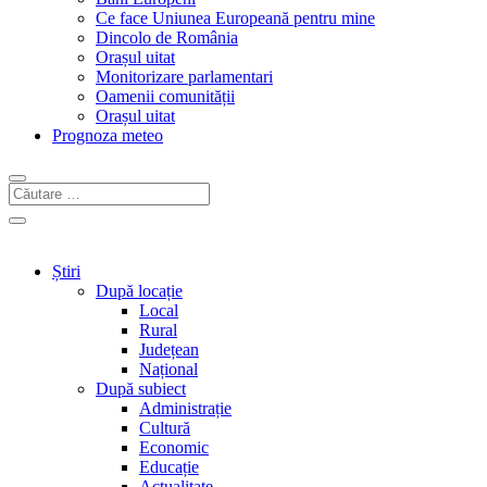
Ce face Uniunea Europeană pentru mine
Dincolo de România
Orașul uitat
Monitorizare parlamentari
Oamenii comunității
Orașul uitat
Prognoza meteo
Știri
După locație
Local
Rural
Județean
Național
După subiect
Administrație
Cultură
Economic
Educație
Actualitate