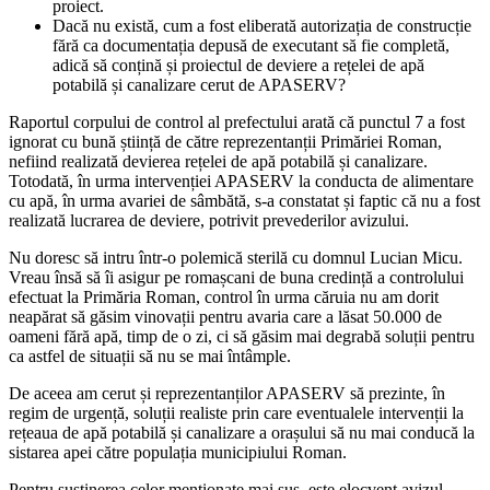
proiect.
Dacă nu există, cum a fost eliberată autorizația de construcție
fără ca documentația depusă de executant să fie completă,
adică să conțină și proiectul de deviere a rețelei de apă
potabilă și canalizare cerut de APASERV?
Raportul corpului de control al prefectului arată că punctul 7 a fost
ignorat cu bună știință de către reprezentanții Primăriei Roman,
nefiind realizată devierea rețelei de apă potabilă și canalizare.
Totodată, în urma intervenției APASERV la conducta de alimentare
cu apă, în urma avariei de sâmbătă, s-a constatat și faptic că nu a fost
realizată lucrarea de deviere, potrivit prevederilor avizului.
Nu doresc să intru într-o polemică sterilă cu domnul Lucian Micu.
Vreau însă să îi asigur pe romașcani de buna credință a controlului
efectuat la Primăria Roman, control în urma căruia nu am dorit
neapărat să găsim vinovații pentru avaria care a lăsat 50.000 de
oameni fără apă, timp de o zi, ci să găsim mai degrabă soluții pentru
ca astfel de situații să nu se mai întâmple.
De aceea am cerut și reprezentanților APASERV să prezinte, în
regim de urgență, soluții realiste prin care eventualele intervenții la
rețeaua de apă potabilă și canalizare a orașului să nu mai conducă la
sistarea apei către populația municipiului Roman.
Pentru susținerea celor menționate mai sus, este elocvent avizul