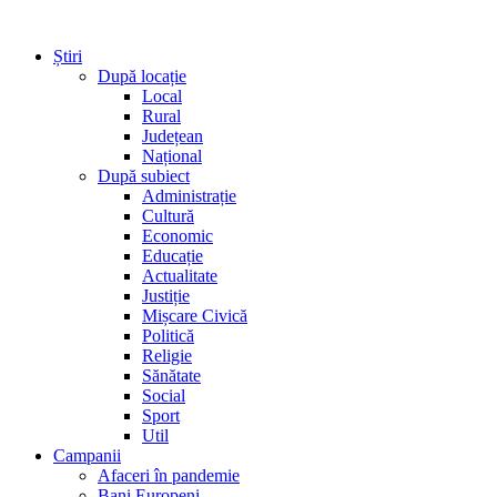
Știri
După locație
Local
Rural
Județean
Național
După subiect
Administrație
Cultură
Economic
Educație
Actualitate
Justiție
Mișcare Civică
Politică
Religie
Sănătate
Social
Sport
Util
Campanii
Afaceri în pandemie
Bani Europeni