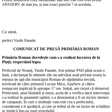
APASERV de mai jos, și mai exact punctul 7 al acestuia.
Cu stimă,
prefect Vasile Panaite
COMUNICAT DE PRESĂ PRIMĂRIA ROMAN
Primăria Roman dovedește cum s-a realizat lucrarea de la
Piață, respectând legea
Prefectul de Neamț, Vasile Panaite, fost primar PSD până acum o
lună, a declanșat în ultimele zile un adevărat asalt privind avaria la
rețeaua de apă din municipiul Roman de săptămâna trecută,
rezolvată de către primarul Lucian Micu, ApaServ și câțiva
romașcani implicați în aproape 17 ore. Inițial, am crezut că demersul
Prefecturii, unul lăudabil și onest, acela de a verifica dacă intervenția
s-a realizat în parametri optimi, s-a demonstrat a fi un incisiv demers
de campanie, în care o instituție cum este cea a prefectului,
considerată a fi apolitică, și care ar trebui să fie un factor de echilibru
se implică într-un mod reprobabil.