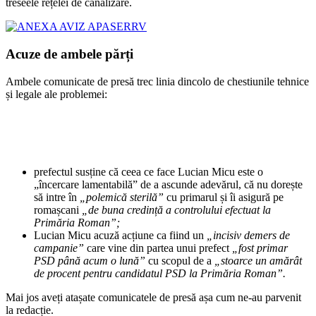
treseele rețelei de canalizare.
Acuze de ambele părți
Ambele comunicate de presă trec linia dincolo de chestiunile tehnice
și legale ale problemei:
prefectul susține că ceea ce face Lucian Micu este o
„încercare lamentabilă” de a ascunde adevărul, că nu dorește
să intre în
„polemică sterilă”
cu primarul și îi asigură pe
romașcani
„de buna credință a controlului efectuat la
Primăria Roman”;
Lucian Micu acuză acțiune ca fiind un
„incisiv demers de
campanie”
care vine din partea unui prefect
„fost primar
PSD până acum o lună”
cu scopul de a
„stoarce un amărât
de procent pentru candidatul PSD la Primăria Roman”.
Mai jos aveți atașate comunicatele de presă așa cum ne-au parvenit
la redacție.