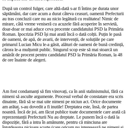
După un control fulger, care altă-dată s-ar fi întins pe durata unor
săptămâni, dar care acum a durat câteva ceasuri, oamenii Prefecturii
au tras concluzii care nu au nicio legătură cu realitatea! Nimic de
mirare, câtă vreme veniseră cu acuzele fără acoperire în servietă,
doar-doar or mai aduce ceva procente candidatului PSD la Primăria
Roman. Ipocrizia PSD își mai arată încă o dată colții. Puțin le pasă
de oameni, de apă, de avarii, de intervenții, de soluțiile pe care
primarul Lucian Micu le-a găsit, alături de oameni de bună credință,
cărora le-a mulțumit public. Singurul scop este să mai stoarcă un
amărât de procent pentru candidatul PSD la Primăria Roman, la 48
de ore înainte de alegeri.
Am fost condamanți să fim vinovați, ca în anii stalinismului, fără ca
nimeni să asculte argumente. Procesul verbal de constatare era scris
dinainte, fără să se mai uite nimeni pe niciun act. Orice documente
am arătat, s-au dovedit a fi inutile! Dreptatea este, însă, de partea
noastră. Încă de joi, am făcut publice toate documentele care arată că
reprezentanții Prefecturii Nu au dreptate. Le punem încă o dată la
dispoziție, fără a intra în amănunte, pentru că minciuna are
întotdeauna picioare scurte (care oricum nu interesează pe nimeni și