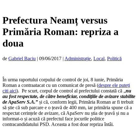
Prefectura Neamț versus
Primăria Roman: repriza a
doua
de
Gabriel Baciu
|
09/06/2017
|
Administrație
,
Local
,
Politică
În urma raportului corpului de control de joi, 8 iunie, Primăria
Roman a contraatacat cu un comunicat de presă (
despre ele puteți
citi aici
). Pe scurt, corpul de control al prefectului constată că „
nu
au fost respectate, de către beneficiar, condiţiile de avizare stabilite
de ApaServ S.A.”
și că, conform legii, Primăria Roman ar fi trebuit
să știe că sub parcare e o țeavă de 400 mm, iar primăria spune că a
respectat cerințele de avizare, că ApaServ nu știa de țeavă și nu a
informat-o și acuză că prefectul face jocurile politice
contracandidatului PSD. Aceasta a fost doar repriza întâi.