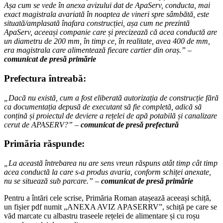
Așa cum se vede în anexa avizului dat de ApaServ, conducta, mai
exact magistrala avariată în noaptea de vineri spre sâmbătă, este
situată/amplasată înafara construcției, așa cum ne prezintă
ApaServ, aceeași companie care și precizează că acea conductă are
un diametru de 200 mm, în timp ce, în realitate, avea 400 de mm,
era magistrala care alimentează fiecare cartier din oraș.” –
comunicat de presă primărie
Prefectura întreabă:
„Dacă nu există, cum a fost eliberată autorizația de construcție fără
ca documentația depusă de executant să fie completă, adică să
conțină și proiectul de deviere a rețelei de apă potabilă și canalizare
cerut de APASERV?” –
comunicat de presă prefectură
Primăria răspunde:
„La această întrebarea nu are sens vreun răspuns atât timp cât timp
acea conductă la care s-a produs avaria, conform schiței anexate,
nu se situează sub parcare.” –
comunicat de presă primărie
Pentru a întări cele scrise, Primăria Roman atașează aceeași schiță,
un fișier pdf numit „ANEXA AVIZ APASERRV”, schiță pe care se
văd marcate cu albastru traseele rețelei de alimentare și cu roșu