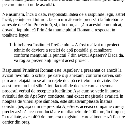
pe care nimeni nu le ascultă).
Ne asumăm, încă o dată, responsabilitatea de a răspunde legii, astfel
încât, pe înțelesul tuturor, facem următoarele precizări la întrebările
adresate de către Prefectură, și, din nou, atașăm acestui comunicat,
dovada faptului că Primăria municipiului Roman a respectat în
totalitate legea:
Întrebarea Instituției Prefectului – A fost realizat un proiect
tehnic de deviere a rețelei de apă potabilă și canalizare
conform mențiunii la punctul 7 din avizul Apaserv? Dacă da,
vă rog să prezentanți urgent acest proiect.
Răspunsul Primăriei Roman este: ApaServ a prezentat ca anexă la
avizul favorabil o schiță, pe care o și anexăm, conform căreia, sub
parcarea etajată nu se aflau rețele de apă ce trebuiau deviate. De
acest lucru au luat știință toți factorii de decizie care au semnat
procesul verbal de recepție a lucrărilor. Așa cum se vede în anexa
avizului dat de ApaServ, conducta, mai exact magistrala avariată în
noaptea de vineri spre sâmbătă, este situată/amplasată înafara
construcției, așa cum ne prezintă ApaServ, aceeași companie care și
precizează că acea conductă are un diametru de 200 mm, în timp ce,
în realitate, avea 400 de mm, era magistrala care alimentează fiecare
cartier din oraș.