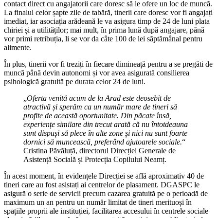
contact direct cu angajatorii care doresc să le ofere un loc de muncă.
La finalul celor șapte zile de tabără, tinerii care doresc vor fi angajați
imediat, iar asociația arădeană le va asigura timp de 24 de luni plata
chiriei și a utilităților; mai mult, în prima lună după angajare, până
vor primi retribuția, li se vor da câte 100 de lei săptămânal pentru
alimente.
În plus, tinerii vor fi treziți în fiecare dimineață pentru a se pregăti de
muncă până devin autonomi și vor avea asigurată consilierea
psihologică gratuită pe durata celor 24 de luni.
„
Oferta venită acum de la Arad este deosebit de
atractivă și sperăm ca un număr mare de tineri să
profite de această oportunitate. Din păcate însă,
experiențe similare din trecut arată că nu întotdeauna
sunt dispuși să plece în alte zone și nici nu sunt foarte
dornici să muncească, preferând ajutoarele sociale.
“
Cristina Păvăluță, directorul Direcției Generale de
Asistență Socială și Protecția Copilului Neamț.
În acest moment, în evidențele Direcției se află aproximativ 40 de
tineri care au fost asistați ai centrelor de plasament. DGASPC le
asigură o serie de servicii precum cazarea gratuită pe o perioadă de
maximum un an pentru un număr limitat de tineri merituoși în
spațiile proprii ale instituției, facilitarea accesului în centrele sociale