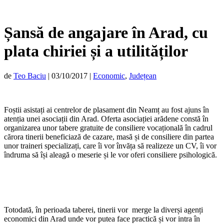
Șansă de angajare în Arad, cu
plata chiriei și a utilităților
de
Teo Baciu
|
03/10/2017
|
Economic
,
Județean
Foștii asistați ai centrelor de plasament din Neamț au fost ajuns în
atenția unei asociații din Arad. Oferta asociației arădene constă în
organizarea unor tabere gratuite de consiliere vocațională în cadrul
cărora tinerii beneficiază de cazare, masă și de consiliere din partea
unor traineri specializați, care îi vor învăța să realizeze un CV, îi vor
îndruma să își aleagă o meserie și le vor oferi consiliere psihologică.
Totodată, în perioada taberei, tinerii vor merge la diverși agenți
economici din Arad unde vor putea face practică și vor intra în