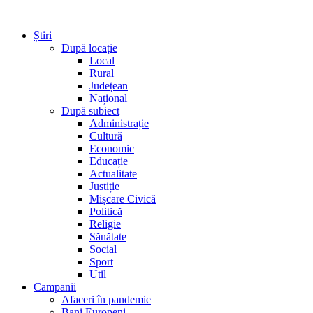
Știri
După locație
Local
Rural
Județean
Național
După subiect
Administrație
Cultură
Economic
Educație
Actualitate
Justiție
Mișcare Civică
Politică
Religie
Sănătate
Social
Sport
Util
Campanii
Afaceri în pandemie
Bani Europeni