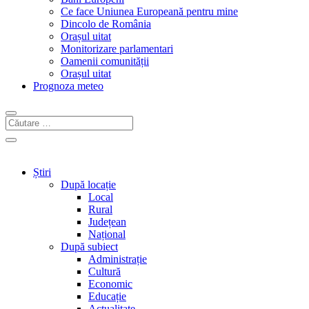
Ce face Uniunea Europeană pentru mine
Dincolo de România
Orașul uitat
Monitorizare parlamentari
Oamenii comunității
Orașul uitat
Prognoza meteo
Știri
După locație
Local
Rural
Județean
Național
După subiect
Administrație
Cultură
Economic
Educație
Actualitate