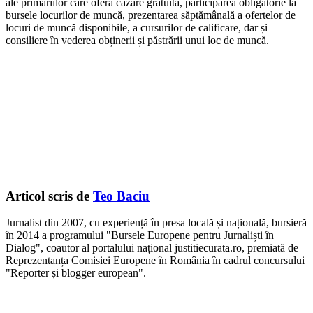
ale primăriilor care oferă cazare gratuită, participarea obligatorie la
bursele locurilor de muncă, prezentarea săptămânală a ofertelor de
locuri de muncă disponibile, a cursurilor de calificare, dar și
consiliere în vederea obținerii și păstrării unui loc de muncă.
Articol scris de
Teo Baciu
Jurnalist din 2007, cu experiență în presa locală și națională, bursieră
în 2014 a programului "Bursele Europene pentru Jurnaliști în
Dialog", coautor al portalului național justitiecurata.ro, premiată de
Reprezentanța Comisiei Europene în România în cadrul concursului
"Reporter și blogger european".