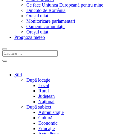
Ce face Uniunea Europeană pentru mine
Dincolo de România
Orașul uitat
Monitorizare parlamentari
Oamenii comunității
Orașul uitat
Prognoza meteo
Știri
După locație
Local
Rural
Județean
Național
După subiect
Administrație
Cultură
Economic
Educație
Actualitate