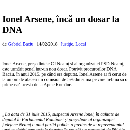
Ionel Arsene, încă un dosar la
DNA
de
Gabriel Baciu
|
14/02/2018
|
Justiție
,
Local
Ionel Arsene, președintele CJ Neamț și al organizației PSD Neamț,
este urmărit penal într-un nou dosar. Potrivit procurorilor DNA
Bacău, în anul 2015, pe când era deputat, Ionel Arsene ar fi cerut de
la un om de afaceri un comision de 5% din suma pe care trebuia să o
primească acesta de la Apele Române.
„La data de 31 iulie 2015, suspectul Arsene Ionel, în calitate de
deputat în Parlamentul României și președinte al organizației
județene Neamț a unui partid politic, a pretins de la reprezentantul
unei societăți comerciale (martor în cauză) un procentaj de 5% din