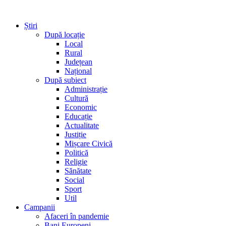
Știri
După locație
Local
Rural
Județean
Național
După subiect
Administrație
Cultură
Economic
Educație
Actualitate
Justiție
Mișcare Civică
Politică
Religie
Sănătate
Social
Sport
Util
Campanii
Afaceri în pandemie
Bani Europeni