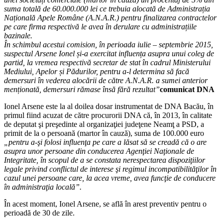
suma totală de 60.000.000 lei ce trebuia alocată de Administrația
Națională Apele Române (A.N.A.R.) pentru finalizarea contractelor
pe care firma respectivă le avea în derulare cu administrațiile
bazinale.
În schimbul acestui comision, în perioada iulie – septembrie 2015,
suspectul Arsene Ionel și-a exercitat influența asupra unui coleg de
partid, la vremea respectivă secretar de stat în cadrul Ministerului
Mediului, Apelor și Pădurilor, pentru a-l determina să facă
demersuri în vederea alocării de către A.N.A.R. a sumei anterior
menționată, demersuri rămase însă fără rezultat”
comunicat DNA
Ionel Arsene este la al doilea dosar instrumentat de DNA Bacău, în
primul fiind acuzat de către procurorii DNA că, în 2013, în calitate
de deputat şi preşedinte al organizaţiei judeţene Neamţ a PSD, a
primit de la o persoană (martor în cauză), suma de 100.000 euro
„pentru a-şi folosi influenţa pe care a lăsat să se creadă că o are
asupra unor persoane din conducerea Agenţiei Naţionale de
Integritate, în scopul de a se constata nerespectarea dispoziţiilor
legale privind conflictul de interese şi regimul incompatibilităţilor în
cazul unei persoane care, la acea vreme, avea funcţie de conducere
în administraţia locală”.
În acest moment, Ionel Arsene, se află în arest preventiv pentru o
perioadă de 30 de zile.