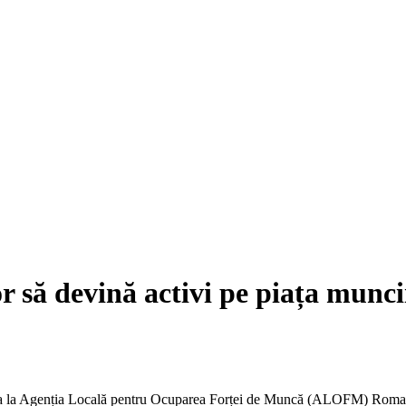
or să devină activi pe piața munci
sta la Agenția Locală pentru Ocuparea Forței de Muncă (ALOFM) Roman.