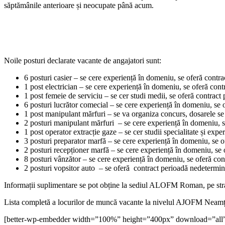
săptămânile anterioare și neocupate până acum.
Noile posturi declarate vacante de angajatori sunt:
6 posturi casier – se cere experiență în domeniu, se oferă contra
1 post electrician – se cere experiență în domeniu, se oferă cont
1 post femeie de serviciu – se cer studi medii, se oferă contract
6 posturi lucrător comecial – se cere experiență în domeniu, se 
1 post manipulant mărfuri – se va organiza concurs, dosarele se
2 posturi manipulant mărfuri – se cere experiență în domeniu, se
1 post operator extracție gaze – se cer studii specialitate și exp
3 posturi preparator marfă – se cere experiență în domeniu, se o
2 posturi recepționer marfă – se cere experiență în domeniu, se 
8 posturi vânzător – se cere experiență în domeniu, se oferă con
2 posturi vopsitor auto – se oferă contract perioadă nedetermina
Informații suplimentare se pot obține la sediul ALOFM Roman, pe stra
Lista completă a locurilor de muncă vacante la nivelul AJOFM Neamț po
[better-wp-embedder width=”100%” height=”400px” download=”all”