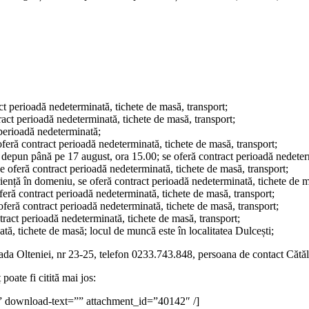
ct perioadă nedeterminată, tichete de masă, transport;
ract perioadă nedeterminată, tichete de masă, transport;
 perioadă nedeterminată;
oferă contract perioadă nedeterminată, tichete de masă, transport;
 depun până pe 17 august, ora 15.00; se oferă contract perioadă nedeter
 oferă contract perioadă nedeterminată, tichete de masă, transport;
eriență în domeniu, se oferă contract perioadă nedeterminată, tichete de m
feră contract perioadă nedeterminată, tichete de masă, transport;
oferă contract perioadă nedeterminată, tichete de masă, transport;
tract perioadă nedeterminată, tichete de masă, transport;
tă, tichete de masă; locul de muncă este în localitatea Dulcești;
da Olteniei, nr 23-25, telefon 0233.743.848, persoana de contact Cătăl
ate fi citită mai jos:
 download-text=”” attachment_id=”40142″ /]