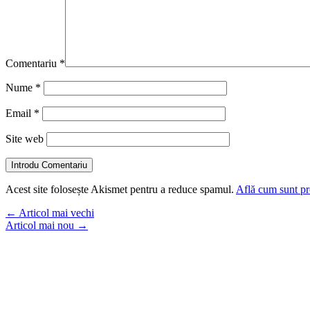
Comentariu
*
Nume
*
Email
*
Site web
Introdu Comentariu
Acest site folosește Akismet pentru a reduce spamul.
Află cum sunt pro
←
Articol mai vechi
Articol mai nou
→