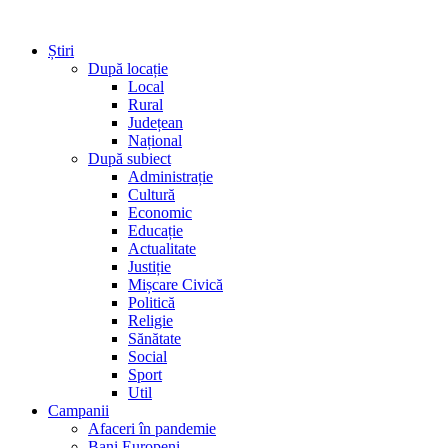
Știri
După locație
Local
Rural
Județean
Național
După subiect
Administrație
Cultură
Economic
Educație
Actualitate
Justiție
Mișcare Civică
Politică
Religie
Sănătate
Social
Sport
Util
Campanii
Afaceri în pandemie
Bani Europeni