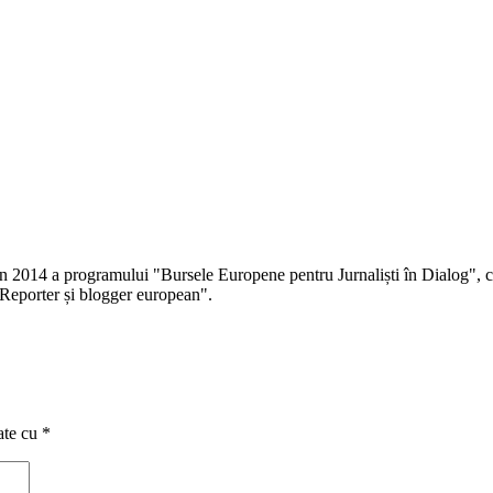
 în 2014 a programului "Bursele Europene pentru Jurnaliști în Dialog", co
Reporter și blogger european".
ate cu
*