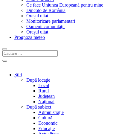
Ce face Uniunea Europeană pentru mine
Dincolo de România
Orașul uitat
Monitorizare parlamentari
Oamenii comunității
Orașul uitat
Prognoza meteo
Știri
După locație
Local
Rural
Județean
Național
După subiect
Administrație
Cultură
Economic
Educație
Actualitate