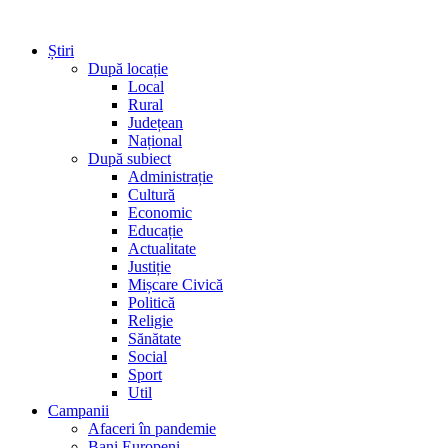
Știri
După locație
Local
Rural
Județean
Național
După subiect
Administrație
Cultură
Economic
Educație
Actualitate
Justiție
Mișcare Civică
Politică
Religie
Sănătate
Social
Sport
Util
Campanii
Afaceri în pandemie
Bani Europeni