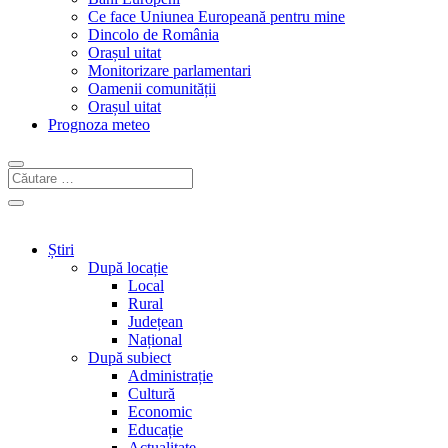
Ce face Uniunea Europeană pentru mine
Dincolo de România
Orașul uitat
Monitorizare parlamentari
Oamenii comunității
Orașul uitat
Prognoza meteo
Știri
După locație
Local
Rural
Județean
Național
După subiect
Administrație
Cultură
Economic
Educație
Actualitate