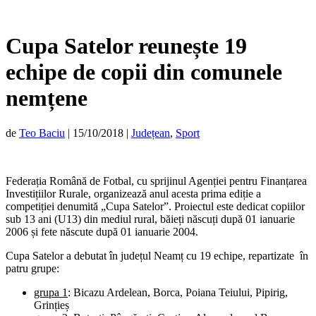
Cupa Satelor reunește 19
echipe de copii din comunele
nemțene
de
Teo Baciu
|
15/10/2018
|
Județean
,
Sport
Federația Română de Fotbal, cu sprijinul Agenției pentru Finanțarea
Investițiilor Rurale, organizează anul acesta prima ediție a
competiției denumită „Cupa Satelor”. Proiectul este dedicat copiilor
sub 13 ani (U13) din mediul rural, băieți născuți după 01 ianuarie
2006 și fete născute după 01 ianuarie 2004.
Cupa Satelor a debutat în județul Neamț cu 19 echipe, repartizate în
patru grupe:
grupa 1
: Bicazu Ardelean, Borca, Poiana Teiului, Pipirig,
Grințieș