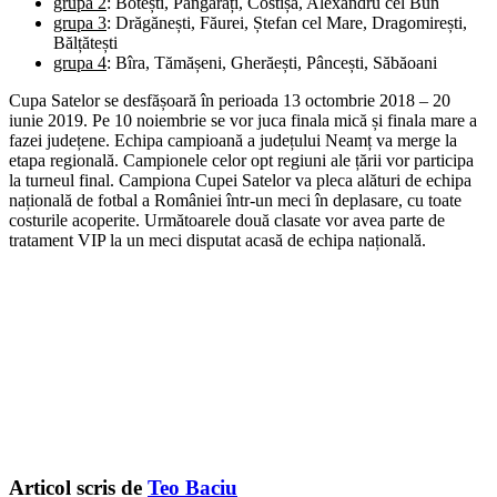
grupa 2
: Botești, Pângărați, Costișa, Alexandru cel Bun
grupa 3
: Drăgănești, Făurei, Ștefan cel Mare, Dragomirești,
Bălțătești
grupa 4
: Bîra, Tămășeni, Gherăești, Pâncești, Săbăoani
Cupa Satelor se desfășoară în perioada 13 octombrie 2018 – 20
iunie 2019. Pe 10 noiembrie se vor juca finala mică și finala mare a
fazei județene. Echipa campioană a județului Neamț va merge la
etapa regională. Campionele celor opt regiuni ale țării vor participa
la turneul final. Campiona Cupei Satelor va pleca alături de echipa
națională de fotbal a României într-un meci în deplasare, cu toate
costurile acoperite. Următoarele două clasate vor avea parte de
tratament VIP la un meci disputat acasă de echipa națională.
Articol scris de
Teo Baciu