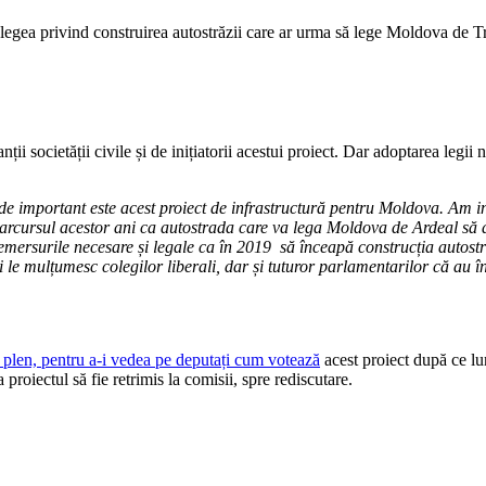
 legea privind construirea autostrăzii care ar urma să lege Moldova de T
ții societății civile și de inițiatorii acestui proiect. Dar adoptarea leg
de important este acest proiect de infrastructură pentru Moldova. Am ini
parcursul acestor ani ca autostrada care va lega Moldova de Ardeal să dev
e demersurile necesare și legale ca în 2019 să înceapă construcția autostr
 le mulțumesc colegilor liberali, dar și tuturor parlamentarilor că au în
 de plen, pentru a-i vedea pe deputați cum votează
acest proiect după ce lu
roiectul să fie retrimis la comisii, spre rediscutare.