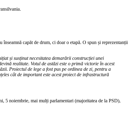
ransilvania.
ii nu înseamnă capăt de drum, ci doar o etapă. O spun și reprezentanții
țiat și susținut necesitatea demarării construcției unei
ină realitate. Votul de astăzi este o primă victorie în acest
ăzii. Proiectul de lege a fost pus pe ordinea de zi, pentru a
țeles cât de important este acest proiect de infrastructură
ni, 5 noiembrie, mai mulți parlamentari (majoritatea de la PSD),