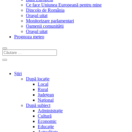
Ce face Uniunea Europeană pentru mine
Dincolo de România
Orașul uitat
Monitorizare parlamentari
Oamenii comunității
Orașul uitat
Prognoza meteo
Știri
După locație
Local
Rural
Județean
Național
După subiect
Administrație
Cultură
Economic
Educație
Actualitate