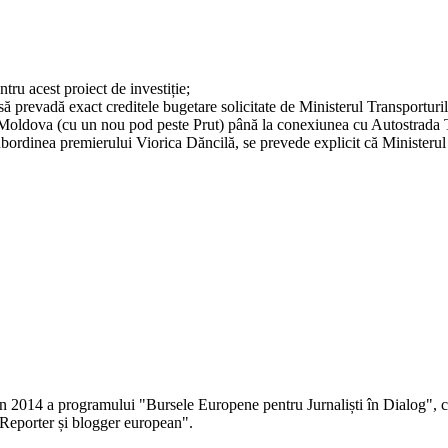
tru acest proiect de investiție;
ă prevadă exact creditele bugetare solicitate de Ministerul Transporturilo
ica Moldova (cu un nou pod peste Prut) până la conexiunea cu Autostrada
ordinea premierului Viorica Dăncilă, se prevede explicit că Ministerul 
 în 2014 a programului "Bursele Europene pentru Jurnaliști în Dialog", co
Reporter și blogger european".