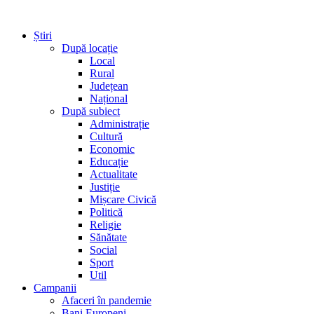
Știri
După locație
Local
Rural
Județean
Național
După subiect
Administrație
Cultură
Economic
Educație
Actualitate
Justiție
Mișcare Civică
Politică
Religie
Sănătate
Social
Sport
Util
Campanii
Afaceri în pandemie
Bani Europeni