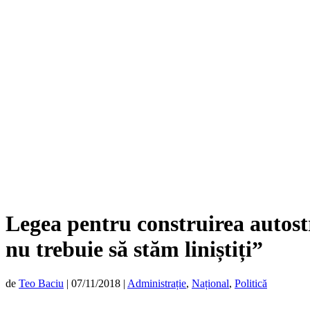
Legea pentru construirea autostr
nu trebuie să stăm liniștiți”
de
Teo Baciu
|
07/11/2018
|
Administrație
,
Național
,
Politică