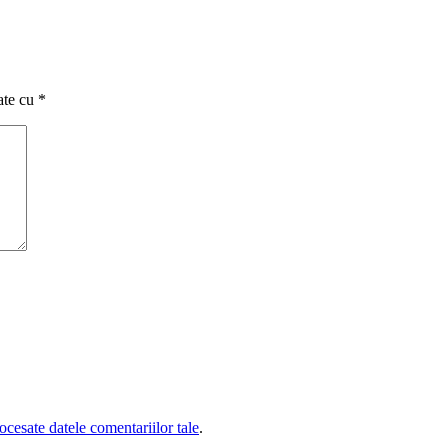
ate cu
*
cesate datele comentariilor tale
.