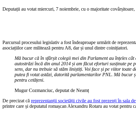
Deputații au votat miercuri, 7 noiembrie, cu o majoritate covârșitoare,
Parcursul procesului legislativ a fost îndeaproape urmărit de reprezentan
asociațiilor care militează pentru A8, dar și unul dintre coinițiatori.
Mă bucur că în sfârșit colegii mei din Parlament au înțeles cât 
autostrăzi încă din anul 2014 și am făcut eforturi susținute pe 
sens, dar nu trebuie să stăm liniștiți. Voi face și pe viitor toat
putea fi votat astăzi, datorită parlamentarilor PNL. Mă bucur și
pentru cetățeni
.
Mugur Cozmanciuc, deputat de Neamț
De precizat că
reprezentanții societății civile au fost prezenți în sala
printre care și deputatul romașcan Alexandru Rotaru au votat pentru ca p