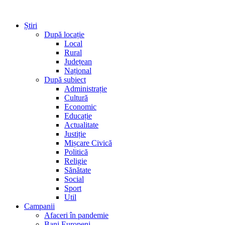
Știri
După locație
Local
Rural
Județean
Național
După subiect
Administrație
Cultură
Economic
Educație
Actualitate
Justiție
Mișcare Civică
Politică
Religie
Sănătate
Social
Sport
Util
Campanii
Afaceri în pandemie
Bani Europeni