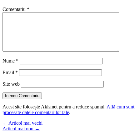
Comentariu
*
Nume
*
Email
*
Site web
Introdu Comentariu
Acest site folosește Akismet pentru a reduce spamul.
Află cum sunt
procesate datele comentariilor tale
.
←
Articol mai vechi
Articol mai nou
→