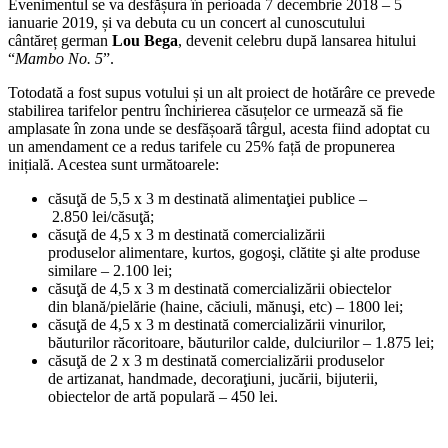
Evenimentul se va desfășura în perioada 7 decembrie 2018 – 5
ianuarie 2019, și va debuta cu un concert al cunoscutului
cântăreț german
Lou Bega
, devenit celebru după lansarea hitului
“
Mambo No. 5
”.
Totodată a fost supus votului și un alt proiect de hotărâre ce prevede
stabilirea tarifelor pentru închirierea căsuțelor ce urmează să fie
amplasate în zona unde se desfășoară târgul, acesta fiind adoptat cu
un amendament ce a redus tarifele cu 25% față de propunerea
inițială. Acestea sunt următoarele:
căsuţă de 5,5 x 3 m destinată alimentaţiei publice –
2.850 lei/căsuţă;
căsuţă de 4,5 x 3 m destinată comercializării
produselor alimentare, kurtos, gogoşi, clătite şi alte produse
similare – 2.100 lei;
căsuţă de 4,5 x 3 m destinată comercializării obiectelor
din blană/pielărie (haine, căciuli, mănuşi, etc) – 1800 lei;
căsuţă de 4,5 x 3 m destinată comercializării vinurilor,
băuturilor răcoritoare, băuturilor calde, dulciurilor – 1.875 lei;
căsuţă de 2 x 3 m destinată comercializării produselor
de artizanat, handmade, decoraţiuni, jucării, bijuterii,
obiectelor de artă populară – 450 lei.