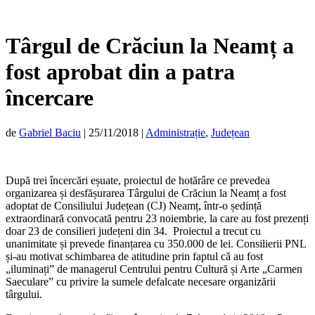
Târgul de Crăciun la Neamț a
fost aprobat din a patra
încercare
de
Gabriel Baciu
|
25/11/2018
|
Administrație
,
Județean
După trei încercări eșuate, proiectul de hotărâre ce prevedea
organizarea și desfășurarea Târgului de Crăciun la Neamț a fost
adoptat de Consiliului Județean (CJ) Neamț, într-o ședință
extraordinară convocată pentru 23 noiembrie, la care au fost prezenți
doar 23 de consilieri județeni din 34. Proiectul a trecut cu
unanimitate și prevede finanțarea cu 350.000 de lei. Consilierii PNL
și-au motivat schimbarea de atitudine prin faptul că au fost
„iluminați” de managerul Centrului pentru Cultură și Arte „Carmen
Saeculare” cu privire la sumele defalcate necesare organizării
târgului.