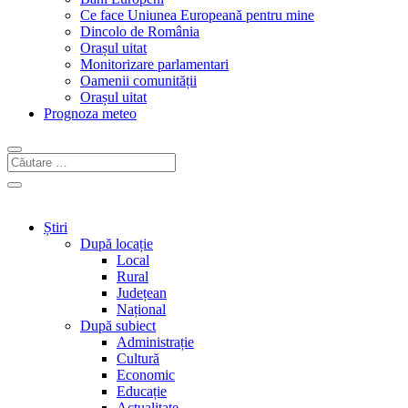
Ce face Uniunea Europeană pentru mine
Dincolo de România
Orașul uitat
Monitorizare parlamentari
Oamenii comunității
Orașul uitat
Prognoza meteo
Știri
După locație
Local
Rural
Județean
Național
După subiect
Administrație
Cultură
Economic
Educație
Actualitate